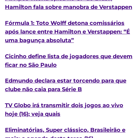
Hamilton fala sobre manobra de Verstappen
Fórmula 1: Toto Wolff detona comissários
após lance entre Hamilton e Verstappen: “É
uma bagunça absoluta”
Cicinho define lista de jogadores que devem
ficar no São Paulo
Edmundo declara estar torcendo para que
clube não caia para Série B
TV Globo irá transmitir dois jogos ao vivo
hoje (16); veja quais
Eliminatórias, Super clássico, Brasileirão e