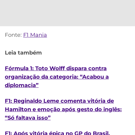
Fonte:
F1 Mania
Leia também
Fórmula 1: Toto Wolff dispara contra
organização da categoria: “Acabou a
diplomacia”
F1: Reginaldo Leme comenta vitória de
Hamilton e emoção após gesto do inglês:
“Só faltava isso”
F1: Após vitória épica no GP do Brasil,