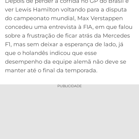
Depois de perder a corrida no GP do Brasil e
ver Lewis Hamilton voltando para a disputa
MERCADO
CÓDIGO
CORINTHIANS
DA
DE
LIBERTADORES
do campeonato mundial, Max Verstappen
BOLA
INDICAÇÃO
concedeu uma entrevista à FIA, em que falou
SÃO
BET365
PAULO
COPA
sobre a frustração de ficar atrás da Mercedes
PALPITES
DO
F1, mas sem deixar a esperança de lado, já
CÓDIGO
BRASIL
SANTOS
que o holandês indicou que esse
BETANO
desempenho da equipe alemã não deve se
PREMIER
FLAMENGO
manter até o final da temporada.
MELHORES
LEAGUE
APPS
DE
FLUMINENSE
PUBLICIDADE
COPA
APOSTAS
SUL-
BOTAFOGO
AMERICANA
CASSINOS
ONLINE
VASCO
LIGA
DOS
MELHORES
CAMPEÕES
INTERNACIONAL