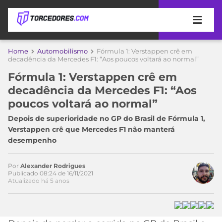
APOSTAS
Home
Automobilismo
Fórmula 1: Verstappen crê em
decadência da Mercedes F1: “Aos poucos voltará ao normal”
ÚLTIMAS
DICAS
Fórmula 1: Verstappen crê em
DE
Acesse o perfil do autor
decadência da Mercedes F1: “Aos
APOSTA
no Twitter
COPA
poucos voltará ao normal”
DO
MUNDO
MELHORES
Depois de superioridade no GP do Brasil de Fórmula 1,
SITES
Verstappen crê que Mercedes F1 não manterá
DE
desempenho
TIMES
APOSTAS
2026
Por
Alexander Rodrigues
CAMPEONATOS
MEU
Publicado 08:24 de 16/11/2021
Atualizado há 5 anos
TIME
CÓDIGO
MÍDIA
PROMOCIONAL
BRASILEIRÃO
ESPORTIVA
BETBOOM
PALMEIRAS
SÉRIE
A