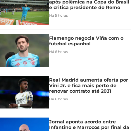
após polêmica na Copa do Brasil
e critica presidente do Remo
Há 5 horas
Flamengo negocia Viña com o
futebol espanhol
Há 6 horas
Real Madrid aumenta oferta por
Vini Jr. e fica mais perto de
renovar contrato até 2031
Há 6 horas
Jornal aponta acordo entre
Infantino e Marrocos por final da