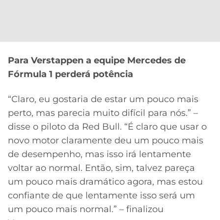
CASSINOS
ONLINE
LALIGA
2026
GRÊMIO
ATLÉTICO
Para Verstappen a equipe Mercedes de
MG
Fórmula 1 perderá potência
CRUZEIRO
“Claro, eu gostaria de estar um pouco mais
perto, mas parecia muito difícil para nós.” –
disse o piloto da Red Bull. “É claro que usar o
novo motor claramente deu um pouco mais
de desempenho, mas isso irá lentamente
voltar ao normal. Então, sim, talvez pareça
um pouco mais dramático agora, mas estou
confiante de que lentamente isso será um
um pouco mais normal.” – finalizou