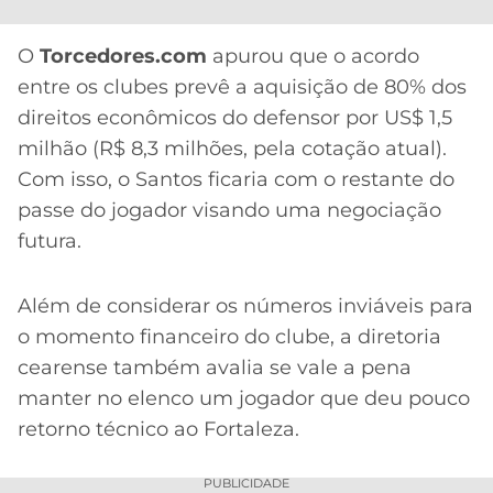
CASSINOS
ONLINE
LALIGA
2026
GRÊMIO
O
Torcedores.com
apurou que o acordo
entre os clubes prevê a aquisição de 80% dos
ATLÉTICO
direitos econômicos do defensor por US$ 1,5
MG
milhão (R$ 8,3 milhões, pela cotação atual).
Com isso, o Santos ficaria com o restante do
CRUZEIRO
passe do jogador visando uma negociação
futura.
Além de considerar os números inviáveis para
o momento financeiro do clube, a diretoria
cearense também avalia se vale a pena
manter no elenco um jogador que deu pouco
retorno técnico ao Fortaleza.
PUBLICIDADE