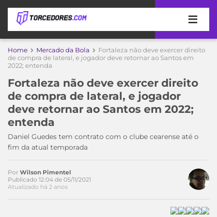
APOSTAS
Home
Mercado da Bola
Fortaleza não deve exercer direito
de compra de lateral, e jogador deve retornar ao Santos em
2022; entenda
ÚLTIMAS
DICAS
DE
Fortaleza não deve exercer direito
APOSTA
COPA
de compra de lateral, e jogador
DO
deve retornar ao Santos em 2022;
MUNDO
MELHORES
entenda
SITES
DE
Daniel Guedes tem contrato com o clube cearense até o
TIMES
APOSTAS
fim da atual temporada
2026
CAMPEONATOS
MEU
Por
Wilson Pimentel
TIME
Publicado 12:04 de 05/11/2021
CÓDIGO
Atualizado há 2 anos
MÍDIA
PROMOCIONAL
BRASILEIRÃO
Acesse o perfil do autor
ESPORTIVA
BETBOOM
PALMEIRAS
SÉRIE
no Twitter
A