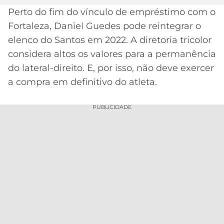
Perto do fim do vínculo de empréstimo com o
MERCADO
CÓDIGO
CORINTHIANS
Fortaleza, Daniel Guedes pode reintegrar o
DA
DE
LIBERTADORES
BOLA
INDICAÇÃO
elenco do Santos em 2022. A diretoria tricolor
SÃO
BET365
considera altos os valores para a permanência
PAULO
COPA
PALPITES
DO
do lateral-direito. E, por isso, não deve exercer
CÓDIGO
BRASIL
a compra em definitivo do atleta.
SANTOS
BETANO
PREMIER
PUBLICIDADE
FLAMENGO
MELHORES
LEAGUE
APPS
DE
FLUMINENSE
COPA
APOSTAS
SUL-
BOTAFOGO
AMERICANA
CASSINOS
ONLINE
VASCO
LIGA
DOS
MELHORES
CAMPEÕES
INTERNACIONAL