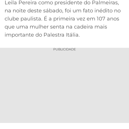
Leila Pereira como presidente do Palmeiras,
MERCADO
CÓDIGO
CORINTHIANS
na noite deste sábado, foi um fato inédito no
DA
DE
LIBERTADORES
clube paulista. É a primeira vez em 107 anos
BOLA
INDICAÇÃO
SÃO
que uma mulher senta na cadeira mais
BET365
PAULO
COPA
importante do Palestra Itália.
PALPITES
DO
CÓDIGO
BRASIL
SANTOS
PUBLICIDADE
BETANO
PREMIER
FLAMENGO
MELHORES
LEAGUE
APPS
DE
FLUMINENSE
COPA
APOSTAS
SUL-
BOTAFOGO
AMERICANA
CASSINOS
ONLINE
VASCO
LIGA
DOS
MELHORES
CAMPEÕES
INTERNACIONAL