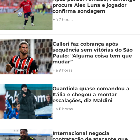
procura Alex Luna e jogador
confirma sondagem
Há 7 horas
Calleri faz cobrança após
sequência sem vitórias do São
Paulo: “Alguma coisa tem que
mudar”
Há 9 horas
Guardiola quase comandou a
Itália e chegou a montar
escalações, diz Maldini
Há 11 horas
Internacional negocia
contratação de atacante que