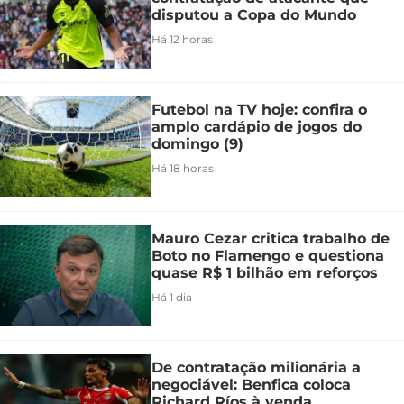
disputou a Copa do Mundo
Há 12 horas
Futebol na TV hoje: confira o
amplo cardápio de jogos do
domingo (9)
Há 18 horas
Mauro Cezar critica trabalho de
Boto no Flamengo e questiona
quase R$ 1 bilhão em reforços
Há 1 dia
De contratação milionária a
negociável: Benfica coloca
Richard Ríos à venda