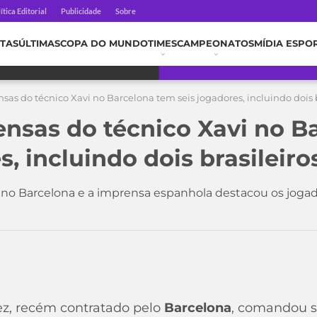
ítica Editorial
Publicidade
Sobre
TAS
ÚLTIMAS
COPA DO MUNDO
TIMES
CAMPEONATOS
MÍDIA ESPO
nsas do técnico Xavi no Barcelona tem seis jogadores, incluindo dois b
pensas do técnico Xavi no 
s, incluindo dois brasileiro
r no Barcelona e a imprensa espanhola destacou os joga
ez, recém contratado pelo
Barcelona
, comandou s