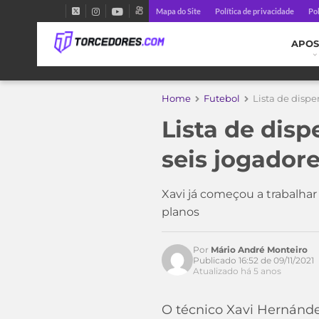
Mapa do Site
Política de privacidade
Pol
APOS
Home
Futebol
Lista de dispe
Lista de dis
seis jogadore
Acesse o perfil do autor
Xavi já começou a trabalha
no Twitter
planos
Por
Mário André Monteiro
Publicado 16:52 de 09/11/2021
Atualizado há 5 anos
O técnico Xavi Hernánd