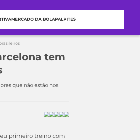
RTIVA
MERCADO DA BOLA
PALPITES
rasileiros
Barcelona tem
s
dores que não estão nos
eu primeiro treino com