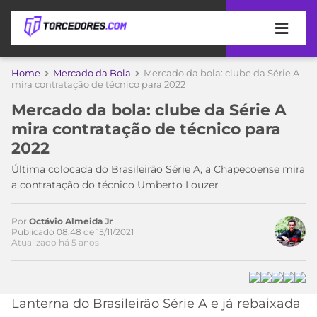
APOSTAS
Home
Mercado da Bola
Mercado da bola: clube da Série A
mira contratação de técnico para 2022
ÚLTIMAS
DICAS
Mercado da bola: clube da Série A
DE
mira contratação de técnico para
APOSTA
COPA
2022
DO
MUNDO
MELHORES
Última colocada do Brasileirão Série A, a Chapecoense mira
SITES
a contratação do técnico Umberto Louzer
DE
TIMES
Acesse o perfil do autor
APOSTAS
Por
Octávio Almeida Jr
no Twitter
2026
Publicado 08:48 de 15/11/2021
Atualizado há 5 anos
CAMPEONATOS
MEU
TIME
CÓDIGO
MÍDIA
PROMOCIONAL
BRASILEIRÃO
ESPORTIVA
BETBOOM
PALMEIRAS
SÉRIE
Lanterna do Brasileirão Série A e já rebaixada
A