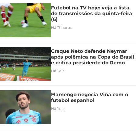
Futebol na TV hoje: veja a lista
de transmissões da quinta-feira
(6)
Há 17 horas
Craque Neto defende Neymar
após polêmica na Copa do Brasil
e critica presidente do Remo
Há 1 dia
Flamengo negocia Viña com o
futebol espanhol
Há 1 dia