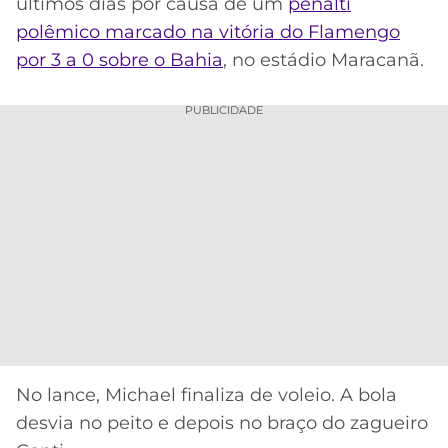
últimos dias por causa de um
pênalti
polêmico marcado na vitória do Flamengo
MERCADO
CÓDIGO
CORINTHIANS
DA
DE
LIBERTADORES
por 3 a 0 sobre o Bahia
, no estádio Maracanã.
BOLA
INDICAÇÃO
SÃO
BET365
PAULO
COPA
PUBLICIDADE
PALPITES
DO
CÓDIGO
BRASIL
SANTOS
BETANO
PREMIER
FLAMENGO
MELHORES
LEAGUE
APPS
DE
FLUMINENSE
COPA
APOSTAS
SUL-
BOTAFOGO
AMERICANA
CASSINOS
ONLINE
VASCO
LIGA
No lance, Michael finaliza de voleio. A bola
DOS
desvia no peito e depois no braço do zagueiro
MELHORES
CAMPEÕES
INTERNACIONAL