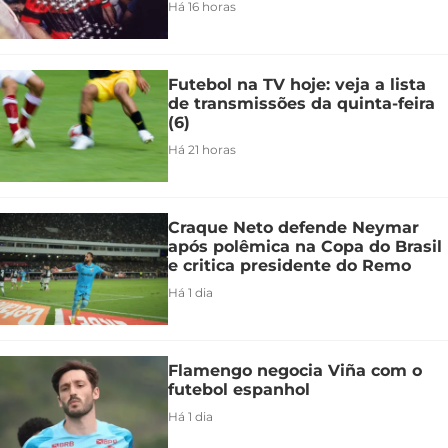
Há 16 horas
Futebol na TV hoje: veja a lista
de transmissões da quinta-feira
(6)
Há 21 horas
Craque Neto defende Neymar
após polêmica na Copa do Brasil
e critica presidente do Remo
Há 1 dia
Flamengo negocia Viña com o
futebol espanhol
Há 1 dia