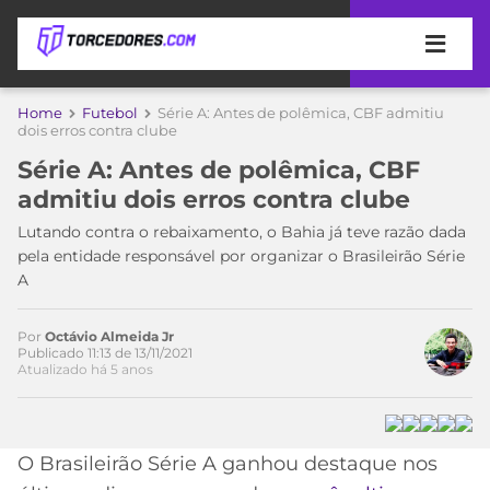
APOSTAS
Home
Futebol
Série A: Antes de polêmica, CBF admitiu
dois erros contra clube
ÚLTIMAS
DICAS
Série A: Antes de polêmica, CBF
DE
admitiu dois erros contra clube
APOSTA
COPA
Lutando contra o rebaixamento, o Bahia já teve razão dada
DO
pela entidade responsável por organizar o Brasileirão Série
MUNDO
MELHORES
A
SITES
DE
TIMES
Acesse o perfil do autor
APOSTAS
Por
Octávio Almeida Jr
no Twitter
Publicado 11:13 de 13/11/2021
2026
Atualizado há 5 anos
CAMPEONATOS
MEU
TIME
CÓDIGO
MÍDIA
PROMOCIONAL
BRASILEIRÃO
O Brasileirão Série A ganhou destaque nos
ESPORTIVA
BETBOOM
PALMEIRAS
SÉRIE
A