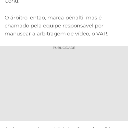
CASSINOS
Conti.
ONLINE
LALIGA
2026
GRÊMIO
O árbitro, então, marca pênalti, mas é
chamado pela equipe responsável por
ATLÉTICO
manusear a arbitragem de vídeo, o VAR.
MG
PUBLICIDADE
CRUZEIRO