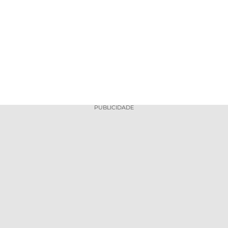
PUBLICIDADE