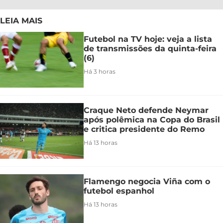
LEIA MAIS
Futebol na TV hoje: veja a lista
de transmissões da quinta-feira
(6)
Há 3 horas
Craque Neto defende Neymar
após polêmica na Copa do Brasil
e critica presidente do Remo
Há 13 horas
Flamengo negocia Viña com o
futebol espanhol
Há 13 horas