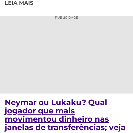
LEIA MAIS
PUBLICIDADE
Neymar ou Lukaku? Qual
jogador que mais
movimentou dinheiro nas
janelas de transferências; veja