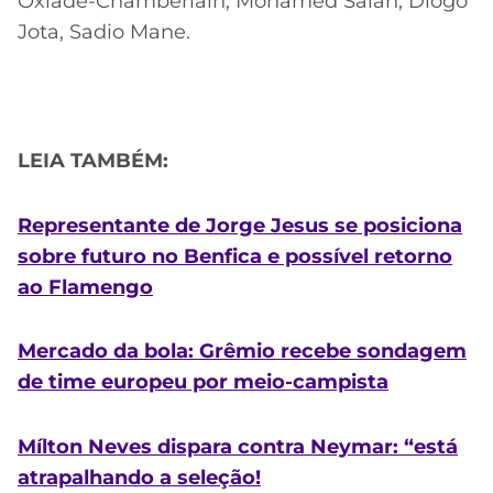
Oxlade-Chamberlain; Mohamed Salah, Diogo
Jota, Sadio Mane.
LEIA TAMBÉM:
Representante de Jorge Jesus se posiciona
sobre futuro no Benfica e possível retorno
ao Flamengo
Mercado da bola: Grêmio recebe sondagem
de time europeu por meio-campista
Mílton Neves dispara contra Neymar: “está
atrapalhando a seleção!