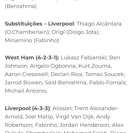
(Benrahma)
Substituições – Liverpool
: Thiago Alcântara
(O.Chamberlain); Origi (Diogo Jota);
Minamino (Fabinho)
West Ham (4-2-3-1):
Lukasz Fabianski; Ben
Johnson, Angelo Ogbonna, Kurt Zouma,
Aaron Cresswell; Declan Rice, Tomas Soucek;
Jarrod Bowen, Said Benrahma, Pablo Fornals;
Michail Antonio.
Liverpool (4-3-3)
: Alisson; Trent Alexander-
Arnold, Joel Matip, Virgil Van Dijk, Andy
Robertson; Fabinho, Jordan Henderson, Alex