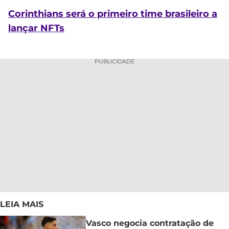
Corinthians será o primeiro time brasileiro a
lançar NFTs
PUBLICIDADE
LEIA MAIS
Vasco negocia contratação de