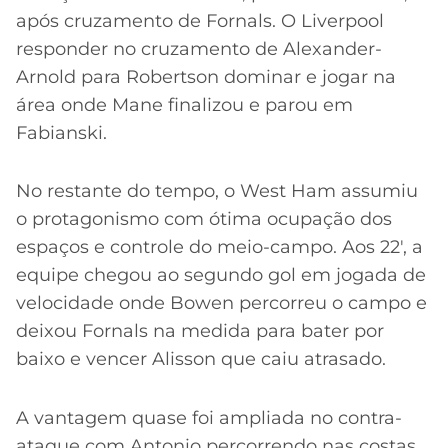
após cruzamento de Fornals. O Liverpool
responder no cruzamento de Alexander-
Arnold para Robertson dominar e jogar na
área onde Mane finalizou e parou em
Fabianski.
No restante do tempo, o West Ham assumiu
o protagonismo com ótima ocupação dos
espaços e controle do meio-campo. Aos 22′, a
equipe chegou ao segundo gol em jogada de
velocidade onde Bowen percorreu o campo e
deixou Fornals na medida para bater por
baixo e vencer Alisson que caiu atrasado.
A vantagem quase foi ampliada no contra-
ataque com Antonio percorrendo nas costas