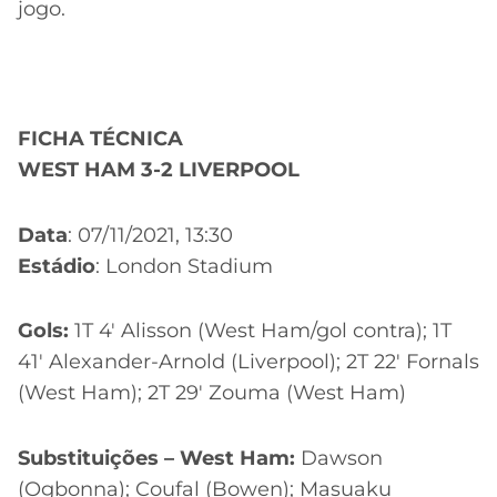
jogo.
FICHA TÉCNICA
WEST HAM 3-2 LIVERPOOL
Data
: 07/11/2021, 13:30
Estádio
: London Stadium
Gols:
1T 4′ Alisson (West Ham/gol contra); 1T
41′ Alexander-Arnold (Liverpool); 2T 22′ Fornals
(West Ham); 2T 29′ Zouma (West Ham)
Substituições – West Ham:
Dawson
(Ogbonna); Coufal (Bowen); Masuaku