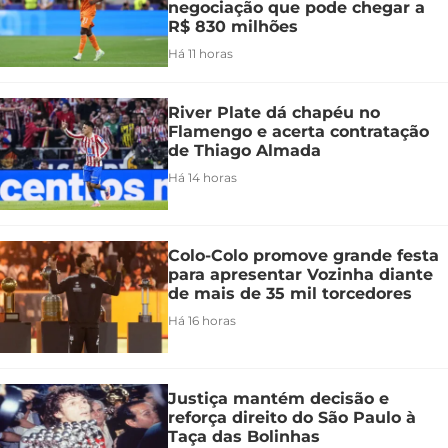
negociação que pode chegar a
R$ 830 milhões
Há 11 horas
River Plate dá chapéu no
Flamengo e acerta contratação
de Thiago Almada
Há 14 horas
Colo-Colo promove grande festa
para apresentar Vozinha diante
de mais de 35 mil torcedores
Há 16 horas
Justiça mantém decisão e
reforça direito do São Paulo à
Taça das Bolinhas