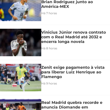
Brian Rodríguez junto ao
América-MEX
Há 7 horas
Vinicius Júnior renova contrato
com o Real Madrid até 2032 e
encerra longa novela
Há 8 horas
Zenit exige pagamento à vista
para liberar Luiz Henrique ao
Flamengo
Há 9 horas
Real Madrid quebra recorde e
anuncia Diomande em