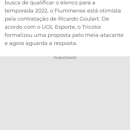
busca de qualificar o elenco para a
MERCADO
CÓDIGO
CORINTHIANS
temporada 2022, o Fluminense está otimista
DA
DE
LIBERTADORES
pela contratação de Ricardo Goulart. De
BOLA
INDICAÇÃO
SÃO
acordo com o UOL Esporte, o Tricolor
BET365
PAULO
COPA
formalizou uma proposta pelo meia-atacante
PALPITES
DO
e agora aguarda a resposta.
CÓDIGO
BRASIL
SANTOS
BETANO
PUBLICIDADE
PREMIER
FLAMENGO
MELHORES
LEAGUE
APPS
DE
FLUMINENSE
COPA
APOSTAS
SUL-
BOTAFOGO
AMERICANA
CASSINOS
ONLINE
VASCO
LIGA
DOS
MELHORES
CAMPEÕES
INTERNACIONAL