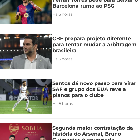
Barcelona rumo ao PSG
Há 5 horas
CBF prepara projeto diferente
para tentar mudar a arbitragem
brasileira
Há 5 horas
Santos dá novo passo para virar
SAF e grupo dos EUA revela
planos para o clube
Há 8 horas
Segunda maior contratação da
história do Arsenal, Bruno
Guimarães é anunciado