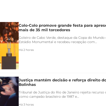
Colo-Colo promove grande festa para apres
mais de 35 mil torcedores
Goleiro de Cabo Verde, destaque da Copa do Mundo 
Estádio Monumental e recebeu recepção com...
Há 2 horas
Justiça mantém decisão e reforça direito d
Bolinhas
Tribunal de Justiça do Rio de Janeiro rejeita recurs
como campeão brasileiro de 1987 e...
Há 3 horas