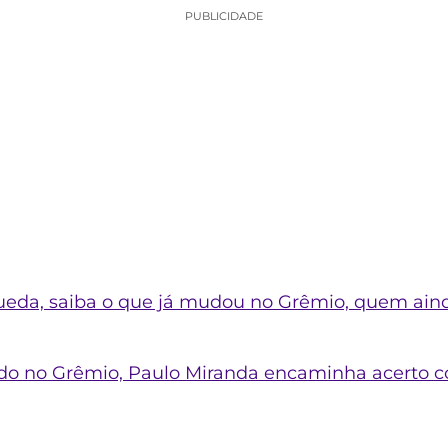
PUBLICIDADE
eda, saiba o que já mudou no Grêmio, quem aind
ado no Grêmio, Paulo Miranda encaminha acerto 