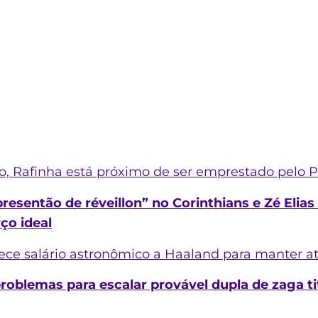
, Rafinha está próximo de ser emprestado pelo P
esentão de réveillon” no Corinthians e Zé Elias
ço ideal
ce salário astronômico a Haaland para manter a
oblemas para escalar provável dupla de zaga ti