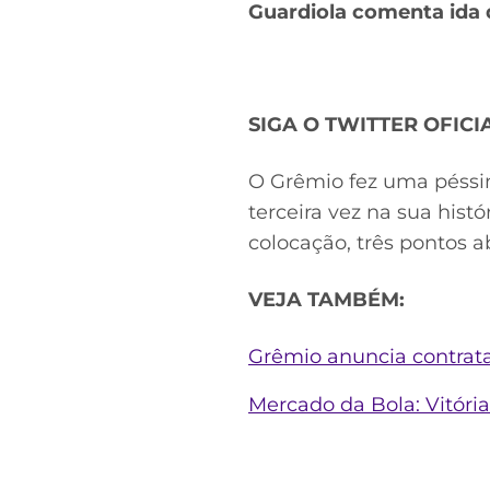
Guardiola comenta ida d
SIGA O TWITTER OFIC
O Grêmio fez uma péssim
terceira vez na sua his
colocação, três pontos a
VEJA TAMBÉM:
Grêmio anuncia contrata
Mercado da Bola: Vitóri