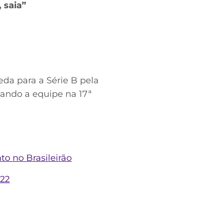
 saia”
da para a Série B pela
xando a equipe na 17ª
o no Brasileirão
022