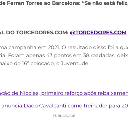
e Ferran Torres ao Barcelona: “Se não está feliz,
IAL DO TORCEDORES.COM:
@TORCEDORES.COM
a campanha em 2021. O resultado disso foi a que
tória. Foram apenas 43 pontos em 38 roadadas, dei
baixo do 16º colocado, o Juventude.
ção de Nicolas, primeiro reforço após rebaixament
a anuncia Dado Cavalcanti como treinador para 2
PUBLICIDADE