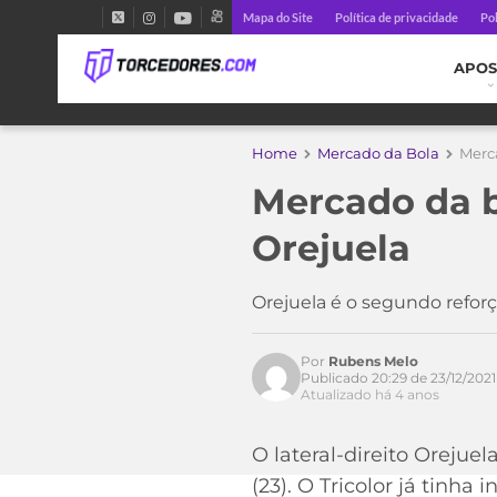
Mapa do Site
Política de privacidade
Pol
APOS
Home
Mercado da Bola
Merc
Mercado da b
Orejuela
Acesse o perfil do autor
no Twitter
Orejuela é o segundo refor
Por
Rubens Melo
Publicado 20:29 de 23/12/2021
Atualizado há 4 anos
O lateral-direito Orejue
(23). O Tricolor já tinh