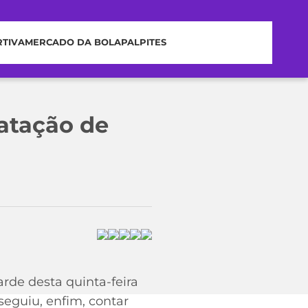
RTIVA
MERCADO DA BOLA
PALPITES
atação de
arde desta quinta-feira
seguiu, enfim, contar