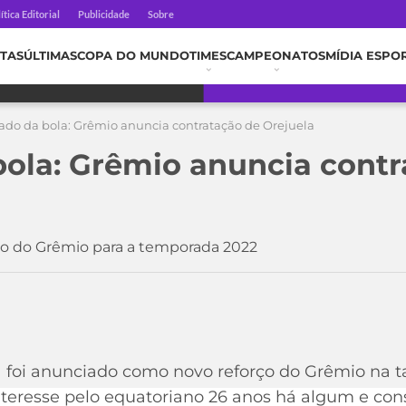
ítica Editorial
Publicidade
Sobre
TAS
ÚLTIMAS
COPA DO MUNDO
TIMES
CAMPEONATOS
MÍDIA ESPO
ado da bola: Grêmio anuncia contratação de Orejuela
ola: Grêmio anuncia contr
ço do Grêmio para a temporada 2022
la foi anunciado como novo reforço do Grêmio na t
a interesse pelo equatoriano 26 anos há algum e con