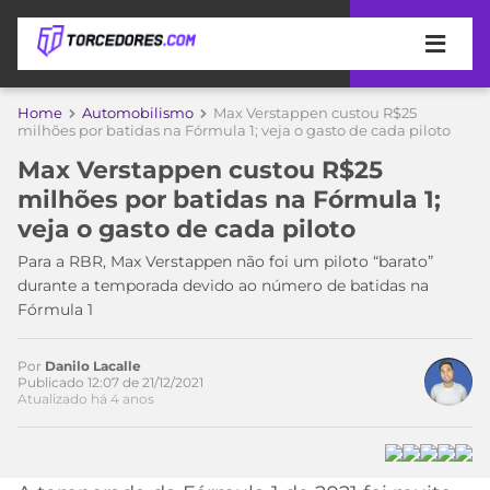
APOSTAS
Home
Automobilismo
Max Verstappen custou R$25
milhões por batidas na Fórmula 1; veja o gasto de cada piloto
ÚLTIMAS
DICAS
Max Verstappen custou R$25
DE
milhões por batidas na Fórmula 1;
APOSTA
Acesse o perfil do autor
COPA
veja o gasto de cada piloto
no Twitter
DO
MUNDO
MELHORES
Para a RBR, Max Verstappen não foi um piloto “barato”
SITES
durante a temporada devido ao número de batidas na
DE
Fórmula 1
TIMES
APOSTAS
2026
Por
Danilo Lacalle
CAMPEONATOS
MEU
Publicado 12:07 de 21/12/2021
Atualizado há 4 anos
TIME
CÓDIGO
MÍDIA
PROMOCIONAL
BRASILEIRÃO
ESPORTIVA
BETBOOM
PALMEIRAS
SÉRIE
A