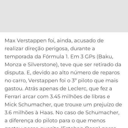
CASSINOS
ONLINE
LALIGA
2026
GRÊMIO
ATLÉTICO
MG
Max Verstappen foi, ainda, acusado de
realizar direção perigosa, durante a
CRUZEIRO
temporada da Fórmula 1. Em 3 GPs (Baku,
Monza e Silverstone), teve que ser retirado da
disputa. E, devido ao alto número de reparos
no carro, Verstappen foi o 3º piloto que mais
gastou. Atrás apenas de Leclerc, que fez a
Ferrari arcar com 3.45 milhões de libras e
Mick Schumacher, que trouxe um prejuízo de
3.6 milhões à Haas. No caso de Schumacher,
a diferença do piloto para o que menos