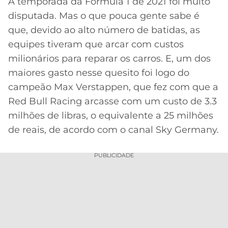
A temporada da Fórmula 1 de 2021 foi muito
disputada. Mas o que pouca gente sabe é
MERCADO
CÓDIGO
CORINTHIANS
DA
DE
LIBERTADORES
que, devido ao alto número de batidas, as
BOLA
INDICAÇÃO
equipes tiveram que arcar com custos
SÃO
BET365
PAULO
COPA
milionários para reparar os carros. E, um dos
PALPITES
DO
maiores gasto nesse quesito foi logo do
CÓDIGO
BRASIL
SANTOS
campeão Max Verstappen, que fez com que a
BETANO
Red Bull Racing arcasse com um custo de 3.3
PREMIER
FLAMENGO
milhões de libras, o equivalente a 25 milhões
MELHORES
LEAGUE
APPS
de reais, de acordo com o canal Sky Germany.
DE
FLUMINENSE
COPA
APOSTAS
SUL-
PUBLICIDADE
BOTAFOGO
AMERICANA
CASSINOS
ONLINE
VASCO
LIGA
DOS
MELHORES
CAMPEÕES
INTERNACIONAL