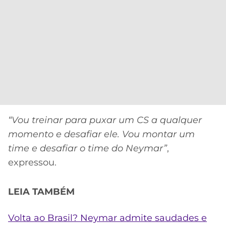
“Vou treinar para puxar um CS a qualquer
momento e desafiar ele. Vou montar um
time e desafiar o time do Neymar”
,
expressou.
LEIA TAMBÉM
Volta ao Brasil? Neymar admite saudades e