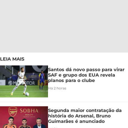
LEIA MAIS
Santos dá novo passo para virar
SAF e grupo dos EUA revela
planos para o clube
Há 2 horas
Segunda maior contratação da
história do Arsenal, Bruno
Guimarães é anunciado