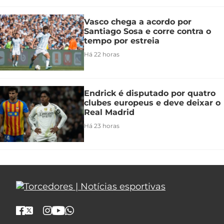
Vasco chega a acordo por
Santiago Sosa e corre contra o
tempo por estreia
Há 22 horas
Endrick é disputado por quatro
clubes europeus e deve deixar o
Real Madrid
Há 23 horas