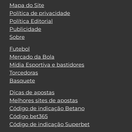
Mapa do Site
Política de privacidade
Política Editorial
Publicidade
Sobre
Futebol
Mercado da Bola
Mídia Esportiva e bastidores
Torcedoras
Basquete
Dicas de apostas
Melhores sites de apostas
Código de indicação Betano
Código bet365
Código de indicação Superbet