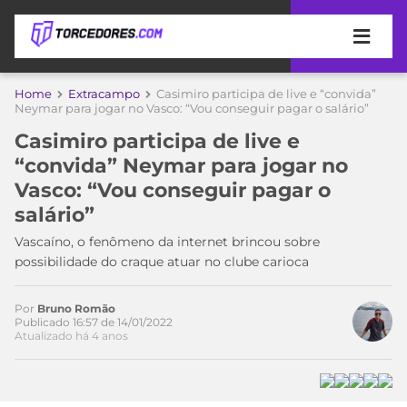
APOSTAS
Home
Extracampo
Casimiro participa de live e “convida”
Neymar para jogar no Vasco: “Vou conseguir pagar o salário”
ÚLTIMAS
DICAS
Casimiro participa de live e
DE
“convida” Neymar para jogar no
APOSTA
COPA
Vasco: “Vou conseguir pagar o
DO
salário”
MUNDO
MELHORES
SITES
Vascaíno, o fenômeno da internet brincou sobre
DE
possibilidade do craque atuar no clube carioca
TIMES
APOSTAS
2026
Por
Bruno Romão
CAMPEONATOS
MEU
Publicado 16:57 de 14/01/2022
TIME
Atualizado há 4 anos
CÓDIGO
MÍDIA
PROMOCIONAL
BRASILEIRÃO
ESPORTIVA
BETBOOM
PALMEIRAS
SÉRIE
A