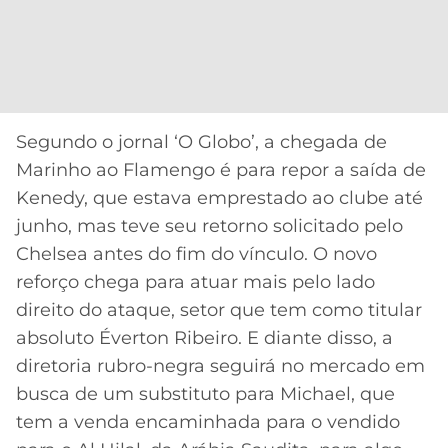
CASSINOS
ONLINE
LALIGA
2026
GRÊMIO
ATLÉTICO
MG
Segundo o jornal ‘O Globo’, a chegada de
Marinho ao Flamengo é para repor a saída de
CRUZEIRO
Kenedy, que estava emprestado ao clube até
junho, mas teve seu retorno solicitado pelo
Chelsea antes do fim do vínculo. O novo
reforço chega para atuar mais pelo lado
direito do ataque, setor que tem como titular
absoluto Éverton Ribeiro. E diante disso, a
diretoria rubro-negra seguirá no mercado em
busca de um substituto para Michael, que
tem a venda encaminhada para o vendido