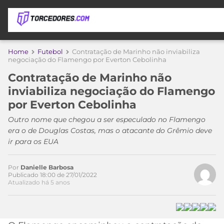
APOSTAS
Home
Futebol
Contratação de Marinho não inviabiliza
negociação do Flamengo por Everton Cebolinha
ÚLTIMAS
DICAS
Contratação de Marinho não
DE
inviabiliza negociação do Flamengo
APOSTA
COPA
por Everton Cebolinha
DO
MUNDO
MELHORES
Outro nome que chegou a ser especulado no Flamengo
SITES
era o de Douglas Costas, mas o atacante do Grêmio deve
DE
ir para os EUA
TIMES
APOSTAS
2026
Por
Danielle Barbosa
CAMPEONATOS
MEU
Publicado 18:00 de 27/01/2022
Atualizado há 5 anos
TIME
CÓDIGO
MÍDIA
PROMOCIONAL
BRASILEIRÃO
ESPORTIVA
BETBOOM
PALMEIRAS
SÉRIE
A