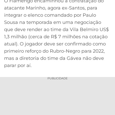
O Flamengo encaminhou a contratação do
atacante Marinho, agora ex-Santos, para
MERCADO
CÓDIGO
CORINTHIANS
DA
DE
LIBERTADORES
integrar o elenco comandado por Paulo
BOLA
INDICAÇÃO
Sousa na temporada em uma negociação
SÃO
BET365
PAULO
COPA
que deve render ao time da Vila Belmiro US$
PALPITES
DO
1,3 milhão (cerca de R$ 7 milhões na cotação
CÓDIGO
BRASIL
SANTOS
atual). O jogador deve ser confirmado como
BETANO
primeiro reforço do Rubro-Negro para 2022,
PREMIER
FLAMENGO
mas a diretoria do time da Gávea não deve
MELHORES
LEAGUE
APPS
parar por aí.
DE
FLUMINENSE
COPA
APOSTAS
SUL-
PUBLICIDADE
BOTAFOGO
AMERICANA
CASSINOS
ONLINE
VASCO
LIGA
DOS
MELHORES
CAMPEÕES
INTERNACIONAL