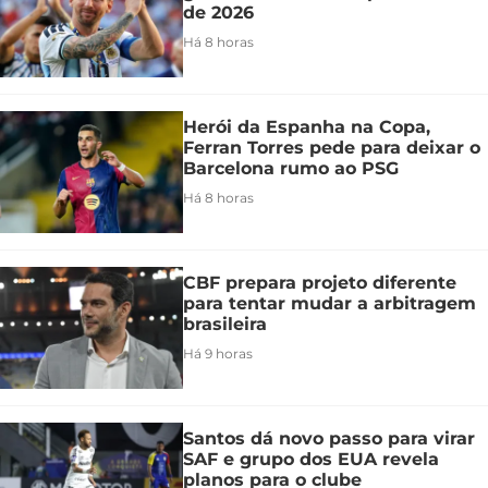
de 2026
Há 8 horas
Herói da Espanha na Copa,
Ferran Torres pede para deixar o
Barcelona rumo ao PSG
Há 8 horas
CBF prepara projeto diferente
para tentar mudar a arbitragem
brasileira
Há 9 horas
Santos dá novo passo para virar
SAF e grupo dos EUA revela
planos para o clube