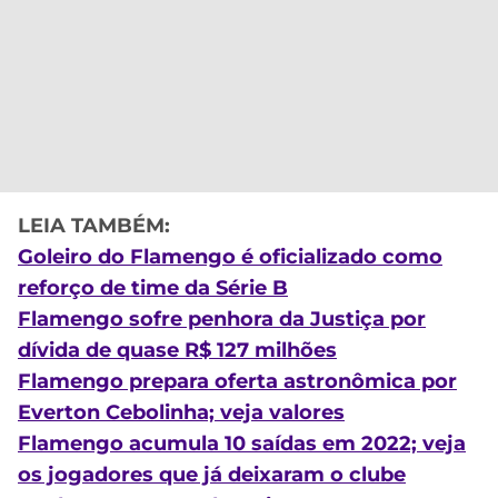
LEIA TAMBÉM:
Goleiro do Flamengo é oficializado como
reforço de time da Série B
Flamengo sofre penhora da Justiça por
dívida de quase R$ 127 milhões
Flamengo prepara oferta astronômica por
Everton Cebolinha; veja valores
Flamengo acumula 10 saídas em 2022; veja
os jogadores que já deixaram o clube