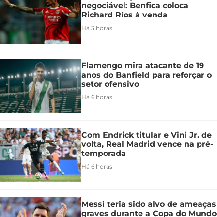
negociável: Benfica coloca
Richard Ríos à venda
Há 3 horas
Flamengo mira atacante de 19
anos do Banfield para reforçar o
setor ofensivo
Há 6 horas
Com Endrick titular e Vini Jr. de
volta, Real Madrid vence na pré-
temporada
Há 6 horas
Messi teria sido alvo de ameaças
graves durante a Copa do Mundo