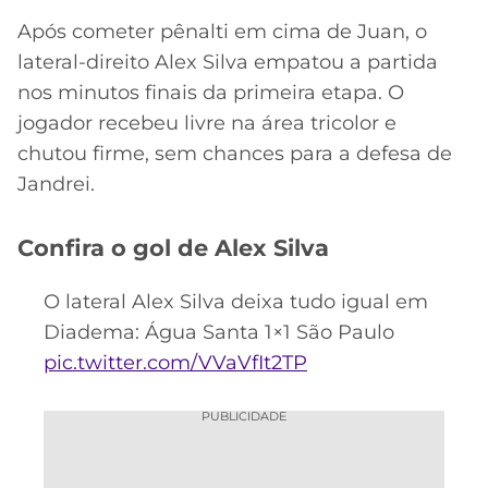
CASSINOS
ONLINE
Após cometer pênalti em cima de Juan, o
LALIGA
2026
GRÊMIO
lateral-direito Alex Silva empatou a partida
nos minutos finais da primeira etapa. O
ATLÉTICO
jogador recebeu livre na área tricolor e
MG
chutou firme, sem chances para a defesa de
Jandrei.
CRUZEIRO
Confira o gol de Alex Silva
O lateral Alex Silva deixa tudo igual em
Diadema: Água Santa 1×1 São Paulo
pic.twitter.com/VVaVfIt2TP
PUBLICIDADE