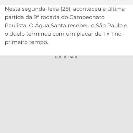
Nesta segunda-feira (28), aconteceu a última
MERCADO
CÓDIGO
CORINTHIANS
DA
DE
LIBERTADORES
partida da 9ª rodada do Campeonato
BOLA
INDICAÇÃO
Paulista. O Água Santa recebeu o São Paulo e
SÃO
BET365
PAULO
COPA
o duelo terminou com um placar de 1 x 1 no
PALPITES
DO
primeiro tempo.
Acesse o perfil do autor
CÓDIGO
BRASIL
SANTOS
no Twitter
BETANO
PUBLICIDADE
PREMIER
FLAMENGO
MELHORES
LEAGUE
APPS
DE
FLUMINENSE
COPA
APOSTAS
SUL-
BOTAFOGO
AMERICANA
CASSINOS
ONLINE
VASCO
LIGA
DOS
MELHORES
CAMPEÕES
INTERNACIONAL