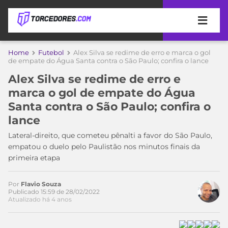
APOSTAS
Home
Futebol
Alex Silva se redime de erro e marca o gol
de empate do Água Santa contra o São Paulo; confira o lance
ÚLTIMAS
DICAS
Alex Silva se redime de erro e
DE
marca o gol de empate do Água
APOSTA
COPA
Santa contra o São Paulo; confira o
DO
lance
MUNDO
MELHORES
SITES
Lateral-direito, que cometeu pênalti a favor do São Paulo,
DE
empatou o duelo pelo Paulistão nos minutos finais da
TIMES
APOSTAS
primeira etapa
2026
CAMPEONATOS
MEU
Por
Flavio Souza
TIME
Publicado 15:59 de 28/02/2022
CÓDIGO
Atualizado há 4 anos
MÍDIA
PROMOCIONAL
BRASILEIRÃO
ESPORTIVA
BETBOOM
PALMEIRAS
SÉRIE
A