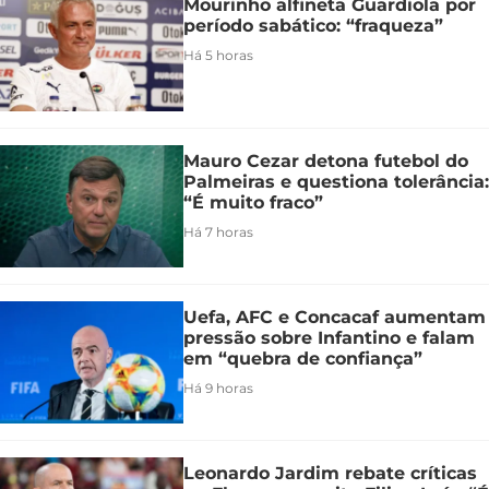
Mourinho alfineta Guardiola por
período sabático: “fraqueza”
Há 5 horas
Mauro Cezar detona futebol do
Palmeiras e questiona tolerância:
“É muito fraco”
Há 7 horas
Uefa, AFC e Concacaf aumentam
pressão sobre Infantino e falam
em “quebra de confiança”
Há 9 horas
Leonardo Jardim rebate críticas