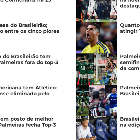
destaqu
sa do Brasileirão;
Quantos
o entre os cinco piores
atingir
 do Brasileirão tem
Palmei
almeiras fora do top-3
semifin
da com
ericana tem Atlético-
Palmeir
nse eliminado pelo
Brasile
dem posto de melhor
Brasile
Palmeiras fecha Top-3
na ediç