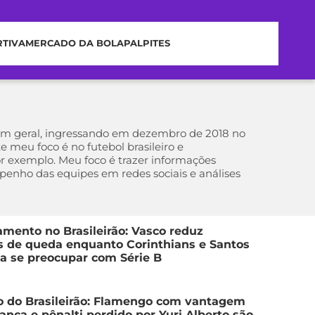
RTIVA
MERCADO DA BOLA
PALPITES
em geral, ingressando em dezembro de 2018 no
 meu foco é no futebol brasileiro e
or exemplo. Meu foco é trazer informações
mpenho das equipes em redes sociais e análises
mento no Brasileirão: Vasco reduz
 de queda enquanto Corinthians e Santos
a se preocupar com Série B
 do Brasileirão: Flamengo com vantagem
rança e pênalti perdido por Yuri Alberto são