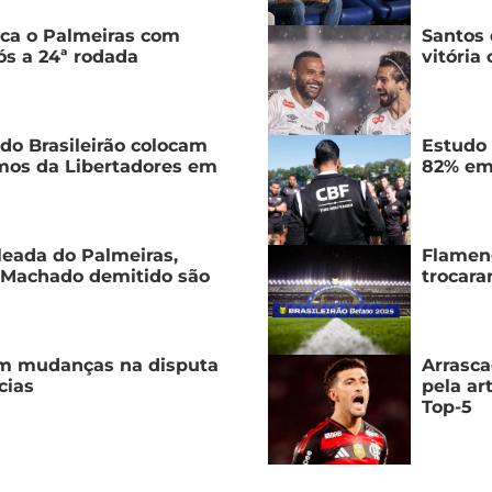
ca o Palmeiras com
Santos
ós a 24ª rodada
vitória
do Brasileirão colocam
Estudo 
imos da Libertadores em
82% em 
leada do Palmeiras,
Flameng
r Machado demitido são
trocara
em mudanças na disputa
Arrasca
cias
pela ar
Top-5