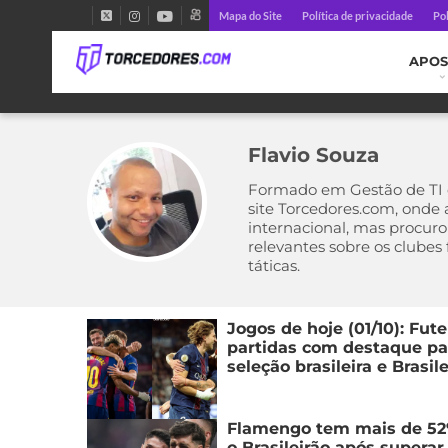
Mapa do Site
Política de privacidade
Pol
APOS
Flavio Souza
Formado em Gestão de TI e
site Torcedores.com, onde 
internacional, mas procuro
relevantes sobre os clubes
táticas.
Jogos de hoje (01/10): Fu
partidas com destaque pa
seleção brasileira e Brasil
Flamengo tem mais de 52
o Brasileirão após superar