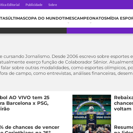
ítica Editorial
Publicidade
Sobre
TAS
ÚLTIMAS
COPA DO MUNDO
TIMES
CAMPEONATOS
MÍDIA ESPO
 cursando Jornalismo. Desde 2006 escrevo sobre esportes 
atualmente exerço função de Colaborador Sênior. Atualmente
 falar sobre outras modalidades, como esportes olímpicos, p
 fora de campo, como entrevistas, análises financeiras, dese
tebol AO VIVO tem 25
Rebaixa
ra Barcelona x PSG,
chances
eirão
voltam 
% de chances de vencer
Resumo
 o Corinthians na 25ª
na lide