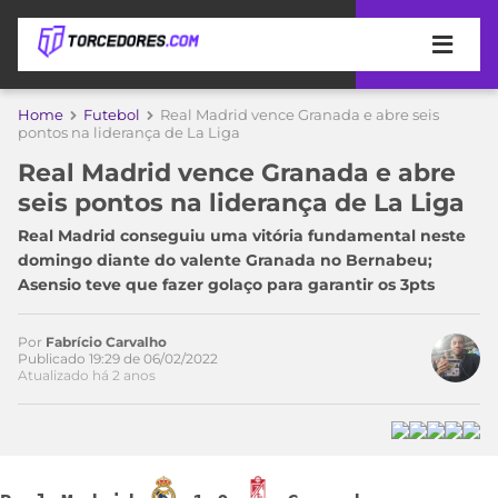
APOSTAS
Home
Futebol
Real Madrid vence Granada e abre seis
pontos na liderança de La Liga
ÚLTIMAS
DICAS
Real Madrid vence Granada e abre
DE
seis pontos na liderança de La Liga
APOSTA
COPA
Real Madrid conseguiu uma vitória fundamental neste
DO
domingo diante do valente Granada no Bernabeu;
MUNDO
MELHORES
Asensio teve que fazer golaço para garantir os 3pts
SITES
DE
TIMES
APOSTAS
Por
Fabrício Carvalho
Publicado 19:29 de 06/02/2022
2026
Atualizado há 2 anos
CAMPEONATOS
MEU
TIME
CÓDIGO
MÍDIA
PROMOCIONAL
BRASILEIRÃO
ESPORTIVA
BETBOOM
PALMEIRAS
SÉRIE
A