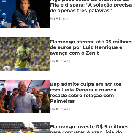
Fifa e dispara: “A solução precisa
de apenas três palavras”
Há 8 horas
Flamengo oferece até 35 milhões
de euros por Luiz Henrique e
avança com o Zenit
Há 10 horas
Bap admite culpa em atritos
com Leila Pereira e manda
recado sobre relação com
Palmeiras
Há 10 horas
Flamengo investe R$ 6 milhões
para contratar Aiyran, joia do