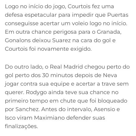
CASSINOS
Logo no início do jogo, Courtois fez uma
ONLINE
LALIGA
2026
GRÊMIO
defesa espetacular para impedir que Puertas
conseguisse acertar um voleio logo no início.
ATLÉTICO
Em outra chance perigosa para o Granada,
MG
Gonalons deixou Suarez na cara do gol e
Courtois foi novamente exigido.
CRUZEIRO
Do outro lado, o Real Madrid chegou perto do
gol perto dos 30 minutos depois de Neva
jogar contra sua equipe e acertar a trave sem
querer. Rodygo ainda teve sua chance no
primeiro tempo em chute que foi bloqueado
por Sanchez. Antes do intervalo, Asensio e
Isco viram Maximiano defender suas
finalizações.