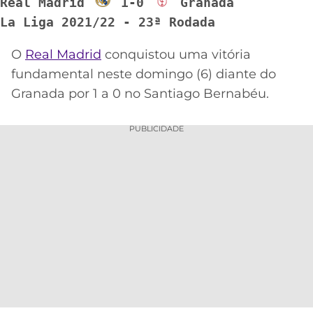
Real Madrid 
 1-0 
 Granada
La Liga 2021/22 - 23ª Rodada
MERCADO
CÓDIGO
CORINTHIANS
DA
DE
LIBERTADORES
BOLA
INDICAÇÃO
O
Real Madrid
conquistou uma vitória
SÃO
BET365
fundamental neste domingo (6) diante do
PAULO
COPA
PALPITES
DO
Granada por 1 a 0 no Santiago Bernabéu.
CÓDIGO
BRASIL
SANTOS
BETANO
PUBLICIDADE
PREMIER
FLAMENGO
MELHORES
LEAGUE
APPS
DE
FLUMINENSE
COPA
APOSTAS
SUL-
BOTAFOGO
AMERICANA
CASSINOS
ONLINE
VASCO
LIGA
DOS
MELHORES
CAMPEÕES
INTERNACIONAL