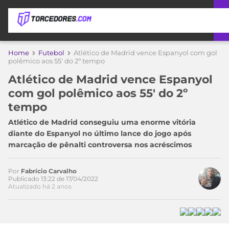
APOSTAS
Home
Futebol
Atlético de Madrid vence Espanyol com gol
polêmico aos 55′ do 2º tempo
ÚLTIMAS
DICAS
Atlético de Madrid vence Espanyol
DE
com gol polêmico aos 55′ do 2º
APOSTA
COPA
tempo
DO
MUNDO
MELHORES
Atlético de Madrid conseguiu uma enorme vitória
SITES
diante do Espanyol no último lance do jogo após
DE
marcação de pênalti controversa nos acréscimos
TIMES
APOSTAS
2026
Por
Fabrício Carvalho
CAMPEONATOS
MEU
Publicado 13:22 de 17/04/2022
Atualizado há 2 anos
TIME
CÓDIGO
MÍDIA
PROMOCIONAL
BRASILEIRÃO
ESPORTIVA
BETBOOM
PALMEIRAS
SÉRIE
A