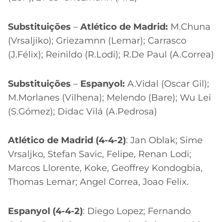
Substituições
–
Atlético de Madrid:
M.Chuna
(Vrsaljiko); Griezamnn (Lemar); Carrasco
(J.Félix); Reinildo (R.Lodi); R.De Paul (A.Correa)
Substituições
–
Espanyol:
A.Vidal (Oscar Gil);
M.Morlanes (Vilhena); Melendo (Bare); Wu Lei
(S.Gómez); Didac Vilá (A.Pedrosa)
Atlético de Madrid (4-4-2)
: Jan Oblak; Sime
Vrsaljko, Stefan Savic, Felipe, Renan Lodi;
Marcos Llorente, Koke, Geoffrey Kondogbia,
Thomas Lemar; Angel Correa, Joao Felix.
Espanyol (4-4-2)
: Diego Lopez; Fernando