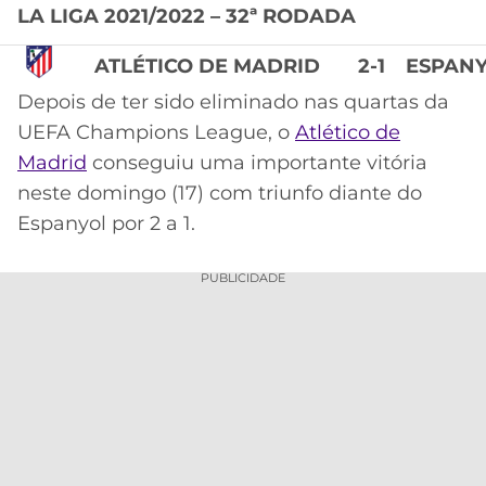
LA LIGA 2021/2022 – 32ª RODADA
MERCADO
CÓDIGO
CORINTHIANS
DA
DE
LIBERTADORES
ATLÉTICO DE MADRID
2-1
ESPAN
BOLA
INDICAÇÃO
SÃO
Depois de ter sido eliminado nas quartas da
BET365
PAULO
COPA
UEFA Champions League, o
Atlético de
PALPITES
DO
Madrid
conseguiu uma importante vitória
CÓDIGO
BRASIL
SANTOS
BETANO
neste domingo (17) com triunfo diante do
Espanyol por 2 a 1.
PREMIER
FLAMENGO
MELHORES
LEAGUE
APPS
PUBLICIDADE
DE
FLUMINENSE
COPA
APOSTAS
SUL-
BOTAFOGO
AMERICANA
CASSINOS
ONLINE
VASCO
LIGA
DOS
MELHORES
CAMPEÕES
INTERNACIONAL