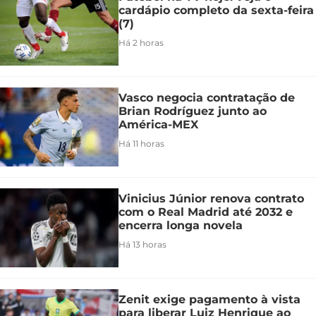
cardápio completo da sexta-feira
(7)
Há 2 horas
Vasco negocia contratação de
Brian Rodríguez junto ao
América-MEX
Há 11 horas
Vinicius Júnior renova contrato
com o Real Madrid até 2032 e
encerra longa novela
Há 13 horas
Zenit exige pagamento à vista
para liberar Luiz Henrique ao