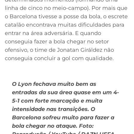
linha de cinco no meio-campo). Por mais que
o Barcelona tivesse a posse da bola, o escrete
catalão encontrava muitas dificuldades para
entrar na área adversária. E quando
conseguia fazer a bola chegar no setor
ofensivo, o time de Jonatan Giráldez não
conseguia concluir a gol com qualidade.
O Lyon fechava muito bem as
entradas da sua área quase em um 4-
5-1 com forte marcação e muita
intensidade nas transições. O
Barcelona sofreu muito para fazer a
bola chegar no ataque. Foto: