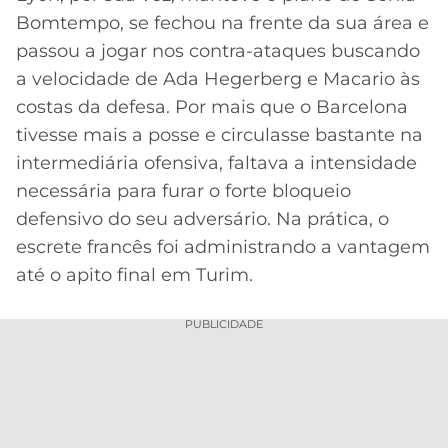
Bomtempo, se fechou na frente da sua área e
passou a jogar nos contra-ataques buscando
a velocidade de Ada Hegerberg e Macario às
costas da defesa. Por mais que o Barcelona
tivesse mais a posse e circulasse bastante na
intermediária ofensiva, faltava a intensidade
necessária para furar o forte bloqueio
defensivo do seu adversário. Na prática, o
escrete francês foi administrando a vantagem
até o apito final em Turim.
PUBLICIDADE