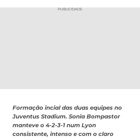
PUBLICIDADE
Formação incial das duas equipes no
Juventus Stadium. Sonia Bompastor
manteve o 4-2-3-1 num Lyon
consistente, intenso e com o claro