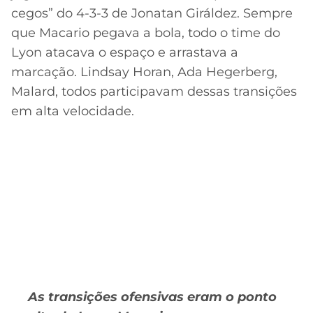
cegos” do 4-3-3 de Jonatan Giráldez. Sempre
que Macario pegava a bola, todo o time do
Lyon atacava o espaço e arrastava a
marcação. Lindsay Horan, Ada Hegerberg,
Malard, todos participavam dessas transições
em alta velocidade.
As transições ofensivas eram o ponto