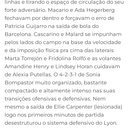
linhas e tirando o espaço de circulação do seu
forte adversário. Macario e Ada Hegerberg
fechavam por dentro e forçavam o erro de
Patricia Guijarro na saída de bola do
Barcelona. Cascarino e Malard se impunham
pelos lados do campo na base da velocidade
e da imposição física pra cima das laterais
Marta Torrejón e Fridolina Rolfö e as volantes
Amandine Henry e Lindsey Horan cuidavam
de Alexia Putellas. O 4-2-3-1 de Sonia
Bompastor muito organizado, bastante
compactado e altamente intenso nas suas
transições ofensivas e defensivas. Nem
mesmo a saída de Ellie Carpenter (lesionada)
logo nos primeiros minutos de partida
desestruturou o sistema defensivo do Lyon.