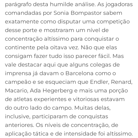
parágrafo desta humilde análise. As jogadoras
comandadas por Sonia Bompastor sabem
exatamente como disputar uma competição
desse porte e mostraram um nível de
concentração altíssimo para conquistar o
continente pela oitava vez. Não que elas
consigam fazer tudo isso parecer fácil. Mas
vale destacar aqui que alguns colegas de
imprensa já davam o Barcelona como o
campeão e se esqueciam que Endler, Renard,
Macario, Ada Hegerberg e mais uma porção
de atletas experientes e vitoriosas estavam
do outro lado do campo. Muitas delas,
inclusive, participaram de conquistas
anteriores. Os níveis de concentração, de
aplicação tática e de intensidade foi altíssimo.