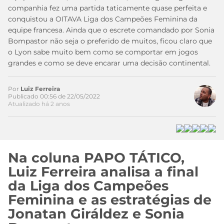
companhia fez uma partida taticamente quase perfeita e
MERCADO
CÓDIGO
CORINTHIANS
conquistou a OITAVA Liga dos Campeões Feminina da
DA
DE
LIBERTADORES
equipe francesa. Ainda que o escrete comandado por Sonia
BOLA
INDICAÇÃO
Bompastor não seja o preferido de muitos, ficou claro que
SÃO
BET365
o Lyon sabe muito bem como se comportar em jogos
PAULO
COPA
grandes e como se deve encarar uma decisão continental.
PALPITES
DO
CÓDIGO
BRASIL
SANTOS
BETANO
Por
Luiz Ferreira
Publicado 00:56 de 22/05/2022
PREMIER
Atualizado há 2 anos
FLAMENGO
MELHORES
LEAGUE
APPS
DE
FLUMINENSE
COPA
APOSTAS
SUL-
Na coluna PAPO TÁTICO,
BOTAFOGO
AMERICANA
Luiz Ferreira analisa a final
CASSINOS
da Liga dos Campeões
ONLINE
VASCO
LIGA
Feminina e as estratégias de
DOS
Jonatan Giráldez e Sonia
MELHORES
CAMPEÕES
INTERNACIONAL