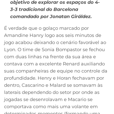
objetivo de explorar os espaços do 4-
3-3 tradicional do Barcelona
comandado por Jonatan Giráldez.
É verdade que o golaço marcado por
Amandine Hanry logo aos seis minutos de
jogo acabou deixando o cenário favorável ao
Lyon. O time de Sonia Bompastor se fechou
com duas linhas na frente da sua área e
contava com a excelente Renard auxiliando
suas companheiras de equipe no controle da
profundidade. Henry e Horan fechavam por
dentro, Cascarino e Malard se somavam às
laterais dependendo do setor por onde as
jogadas se desenrolavam e Macario se
comportava como mais uma volante em
determinados momentos (formando uma