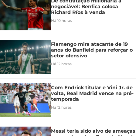
De contratação milionária a
negociável: Benfica coloca
Richard Ríos à venda
Há 10 horas
Flamengo mira atacante de 19
anos do Banfield para reforçar o
setor ofensivo
Há 12 horas
Com Endrick titular e Vini Jr. de
volta, Real Madrid vence na pré-
temporada
Há 12 horas
Messi teria sido alvo de ameaças