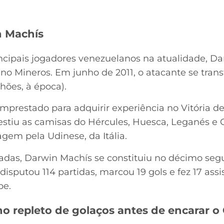
n Machís
cipais jogadores venezuelanos na atualidade, Da
 no Mineros. Em junho de 2011, o atacante se tran
lhões, à época).
emprestado para adquirir experiência no Vitória d
vestiu as camisas do Hércules, Huesca, Leganés e 
gem pela Udinese, da Itália.
adas, Darwin Machís se constituiu no décimo seg
disputou 114 partidas, marcou 19 gols e fez 17 assi
be.
no repleto de golaços antes de encarar o