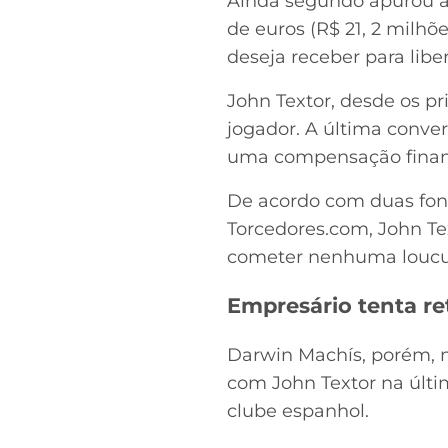
Ainda segundo apurou a 
de euros (R$ 21, 2 milhõ
deseja receber para lib
John Textor, desde os p
jogador. A última conver
uma compensação finance
De acordo com duas font
Torcedores.com, John Tex
cometer nenhuma loucura
Empresário tenta r
Darwin Machís, porém, n
com John Textor na últim
clube espanhol.