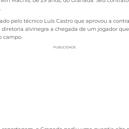
rwin Machís, de 29 anos, do Granada. Seu contrat
.
ado pelo técnico Luís Castro que aprovou a contrat
diretoria alvinegra a chegada de um jogador que 
do campo.
PUBLICIDADE