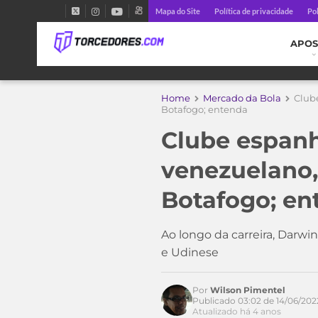
Mapa do Site
Política de privacidade
Pol
APOS
Home
Mercado da Bola
Clube
Botafogo; entenda
Clube espanh
venezuelano,
Botafogo; en
Ao longo da carreira, Darwi
e Udinese
Acesse o perfil do autor
no Twitter
Por
Wilson Pimentel
Publicado 03:02 de 14/06/202
Atualizado há 4 anos