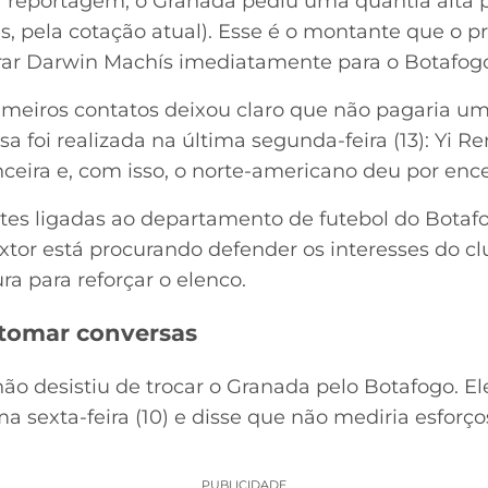
reportagem, o Granada pediu uma quantia alta p
es, pela cotação atual). Esse é o montante que o p
erar Darwin Machís imediatamente para o Botafog
rimeiros contatos deixou claro que não pagaria um
sa foi realizada na última segunda-feira (13): Yi R
ira e, com isso, o norte-americano deu por ence
es ligadas ao departamento de futebol do Botaf
tor está procurando defender os interesses do clu
 para reforçar o elenco.
etomar conversas
ão desistiu de trocar o Granada pelo Botafogo. E
a sexta-feira (10) e disse que não mediria esforço
PUBLICIDADE