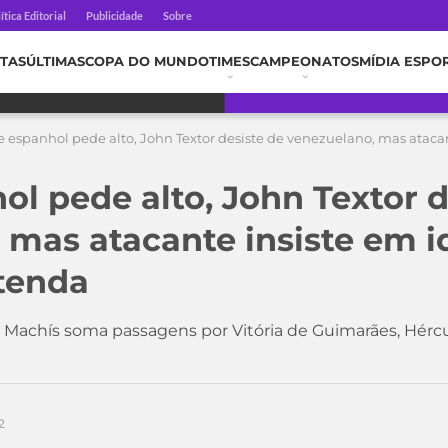
ítica Editorial
Publicidade
Sobre
TAS
ÚLTIMAS
COPA DO MUNDO
TIMES
CAMPEONATOS
MÍDIA ESPO
 espanhol pede alto, John Textor desiste de venezuelano, mas atacan
ol pede alto, John Textor d
 mas atacante insiste em i
tenda
n Machís soma passagens por Vitória de Guimarães, Hércu
2