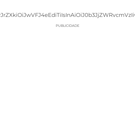
JrZXkiOiJwVFJ4eEdiTiIsInAiOiJ0b3JjZWRvcmVzIiw
PUBLICIDADE