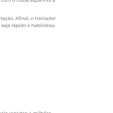
o com o clube espanhol é
ação. Afinal, o treinador
seja rápido e habilidoso