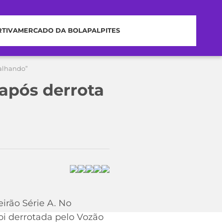
RTIVA
MERCADO DA BOLA
PALPITES
balhando”
após derrota
irão Série A. No
foi derrotada pelo Vozão