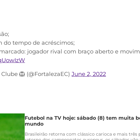
são;
m do tempo de acréscimos;
o marcado: jogador rival com braço aberto e movim
RqUowIzW
e Clube 🦁 (@FortalezaEC)
June 2, 2022
Futebol na TV hoje: sábado (8) tem muita bo
mundo
Brasileirão retorna com clássico carioca e mais três
retorno dos campeonatos europeus, os sábados vão v