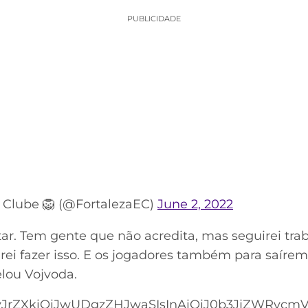
PUBLICIDADE
e Clube 🦁 (@FortalezaEC)
June 2, 2022
tar. Tem gente que não acredita, mas seguirei tra
 irei fazer isso. E os jogadores também para saíre
elou Vojvoda.
JrZXkiOiJwUDgzZHJwaSIsInAiOiJ0b3JjZWRvcmVzI