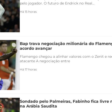
pelo jogador. O futuro de Endrick no Real...
Há 15 horas
Bap trava negociação milionária do Flamen
acordo avançar
Flamengo chegou a alinhar valores com o Zenit e rec
atacante A negociação entre
Há 17 horas
Sondado pelo Palmeiras, Fabinho fica livre
na Arábia Saudita