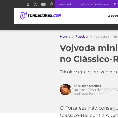
Mapa do Site
Política de privacidade
Pol
APOS
Home
Futebol
Vojvoda minimi
Vojvoda mini
no Clássico-R
Tricolor segue sem vencer e 
Por
Victor Martins
Publicado 16:49 de 02/06/202
Atualizado há 4 anos
O Fortaleza não consegui
Clássico-Rei contra o Cea