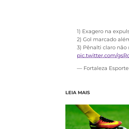
1) Exagero na expul
2) Gol marcado alé
3) Pênalti claro nã
pic.twitter.com/gs
— Fortaleza Esport
LEIA MAIS