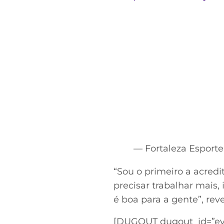
Acesse o perfil do autor
no Twitter
— Fortaleza Esport
“Sou o primeiro a acredi
precisar trabalhar mais,
é boa para a gente”, rev
[DUGOUT dugout_id=”ey