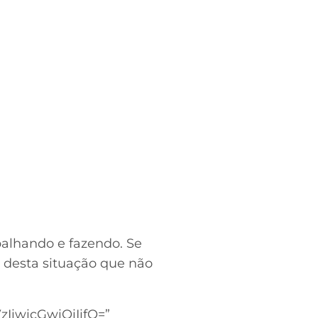
balhando e fazendo. Se
m desta situação que não
iwicGwiOiIifQ=”