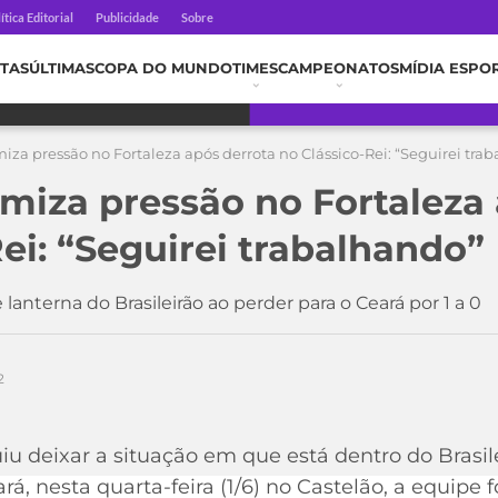
ítica Editorial
Publicidade
Sobre
TAS
ÚLTIMAS
COPA DO MUNDO
TIMES
CAMPEONATOS
MÍDIA ESPO
za pressão no Fortaleza após derrota no Clássico-Rei: “Seguirei tra
miza pressão no Fortaleza 
ei: “Seguirei trabalhando”
lanterna do Brasileirão ao perder para o Ceará por 1 a 0
2
u deixar a situação em que está dentro do Brasile
rá, nesta quarta-feira (1/6) no Castelão, a equipe 