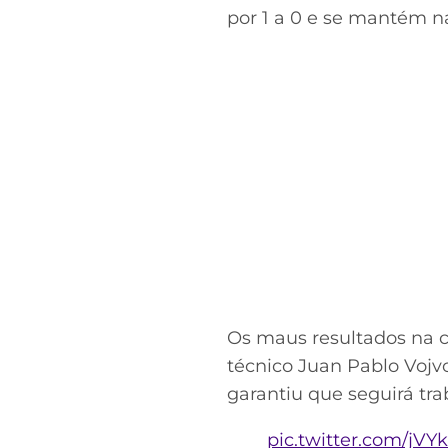
por 1 a 0 e se mantém n
Os maus resultados na 
técnico Juan Pablo Vojv
garantiu que seguirá tra
pic.twitter.com/jVY