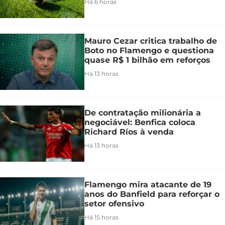
Há 6 horas
Mauro Cezar critica trabalho de
Boto no Flamengo e questiona
quase R$ 1 bilhão em reforços
Há 13 horas
De contratação milionária a
negociável: Benfica coloca
Richard Ríos à venda
Há 13 horas
Flamengo mira atacante de 19
anos do Banfield para reforçar o
setor ofensivo
Há 15 horas