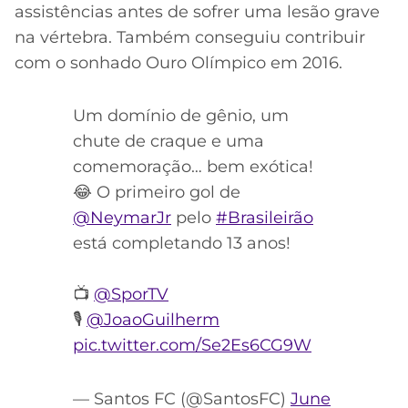
assistências antes de sofrer uma lesão grave
na vértebra. Também conseguiu contribuir
com o sonhado Ouro Olímpico em 2016.
Um domínio de gênio, um
chute de craque e uma
comemoração… bem exótica!
😂 O primeiro gol de
@NeymarJr
pelo
#Brasileirão
está completando 13 anos!
📺
@SporTV
🎙
@JoaoGuilherm
pic.twitter.com/Se2Es6CG9W
— Santos FC (@SantosFC)
June