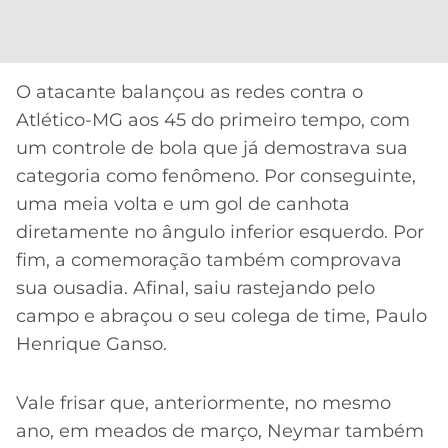
CASSINOS
ONLINE
LALIGA
2026
GRÊMIO
O atacante balançou as redes contra o
ATLÉTICO
Atlético-MG aos 45 do primeiro tempo, com
MG
um controle de bola que já demostrava sua
categoria como fenômeno. Por conseguinte,
CRUZEIRO
uma meia volta e um gol de canhota
diretamente no ângulo inferior esquerdo. Por
fim, a comemoração também comprovava
sua ousadia. Afinal, saiu rastejando pelo
campo e abraçou o seu colega de time, Paulo
Henrique Ganso.
Vale frisar que, anteriormente, no mesmo
ano, em meados de março, Neymar também