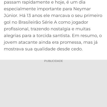
passam rapidamente e hoje, é um dia
MERCADO
CÓDIGO
CORINTHIANS
especialmente importante para Neymar
DA
DE
LIBERTADORES
Júnior. Há 13 anos ele marcava o seu primeiro
BOLA
INDICAÇÃO
SÃO
gol no Brasileirão Série A como jogador
BET365
PAULO
COPA
profissional, trazendo nostalgia e muitas
PALPITES
DO
alegrias para a torcida santista. Em resumo, o
CÓDIGO
BRASIL
SANTOS
BETANO
jovem atacante ainda era promessa, mas já
mostrava sua qualidade desde cedo.
PREMIER
FLAMENGO
MELHORES
LEAGUE
APPS
PUBLICIDADE
DE
FLUMINENSE
COPA
APOSTAS
SUL-
BOTAFOGO
AMERICANA
CASSINOS
ONLINE
VASCO
LIGA
DOS
MELHORES
CAMPEÕES
INTERNACIONAL