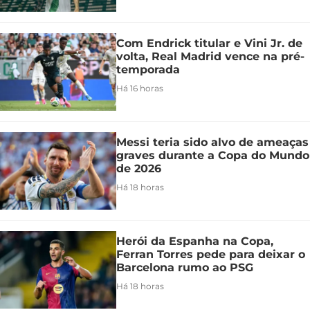
Com Endrick titular e Vini Jr. de
volta, Real Madrid vence na pré-
temporada
Há 16 horas
Messi teria sido alvo de ameaças
graves durante a Copa do Mundo
de 2026
Há 18 horas
Herói da Espanha na Copa,
Ferran Torres pede para deixar o
Barcelona rumo ao PSG
Há 18 horas