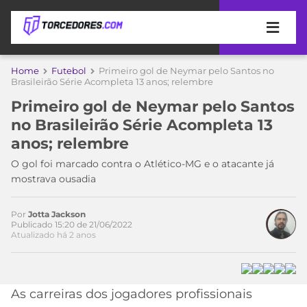
APOSTAS
Home
Futebol
Primeiro gol de Neymar pelo Santos no
Brasileirão Série Acompleta 13 anos; relembre
ÚLTIMAS
DICAS
Primeiro gol de Neymar pelo Santos
DE
no Brasileirão Série Acompleta 13
APOSTA
COPA
anos; relembre
DO
MUNDO
MELHORES
O gol foi marcado contra o Atlético-MG e o atacante já
SITES
mostrava ousadia
DE
TIMES
APOSTAS
Por
Jotta Jackson
2026
Publicado 15:20 de 21/06/2022
Atualizado há 2 anos
CAMPEONATOS
MEU
TIME
CÓDIGO
MÍDIA
PROMOCIONAL
BRASILEIRÃO
ESPORTIVA
BETBOOM
PALMEIRAS
SÉRIE
As carreiras dos jogadores profissionais
A