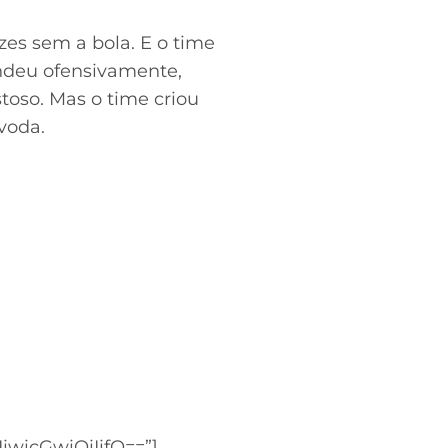
es sem a bola. E o time
deu ofensivamente,
oso. Mas o time criou
voda.
wicGwiOiIifQ==”]