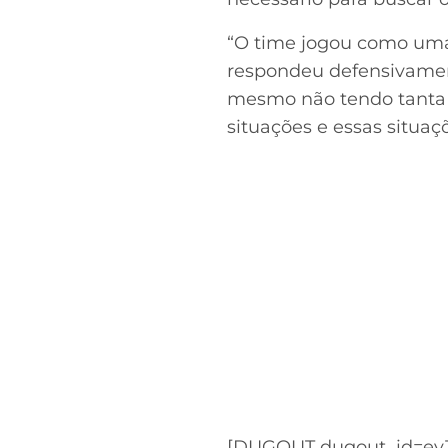
“O time jogou como uma 
respondeu defensivame
mesmo não tendo tanta 
situações e essas situa
Acesse o perfil do autor
no Twitter
[DUGOUT dugout_id=eyJ