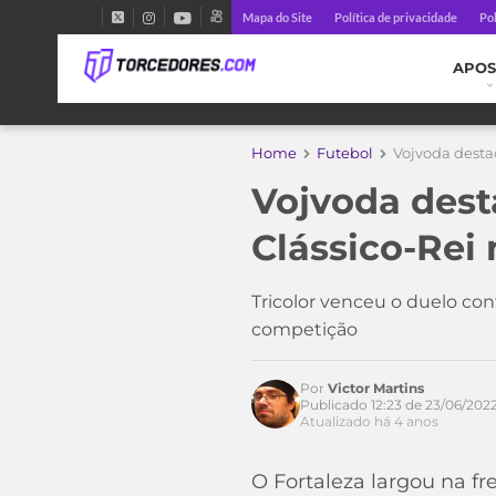
Mapa do Site
Política de privacidade
Pol
APOS
Home
Futebol
Vojvoda destac
Vojvoda dest
Clássico-Rei 
Tricolor venceu o duelo cont
competição
Por
Victor Martins
Publicado 12:23 de 23/06/202
Atualizado há 4 anos
O Fortaleza largou na fre