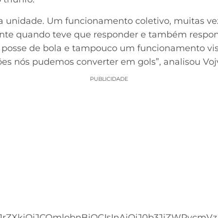
unidade. Um funcionamento coletivo, muitas vez
nte quando teve que responder e também respon
posse de bola e tampouco um funcionamento vist
ções nós pudemos converter em gols”, analisou Voj
PUBLICIDADE
rZXkiOiJCQmlobnBiOCIsInAiOiJ0b3JjZWRvcmVzIi