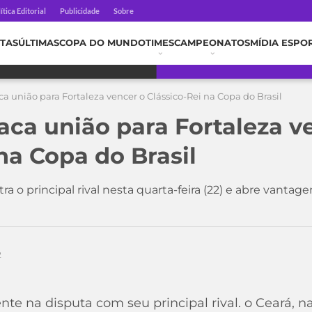
ítica Editorial
Publicidade
Sobre
TAS
ÚLTIMAS
COPA DO MUNDO
TIMES
CAMPEONATOS
MÍDIA ESPO
a união para Fortaleza vencer o Clássico-Rei na Copa do Brasil
aca união para Fortaleza v
na Copa do Brasil
ra o principal rival nesta quarta-feira (22) e abre vantage
2
nte na disputa com seu principal rival. o Ceará, na