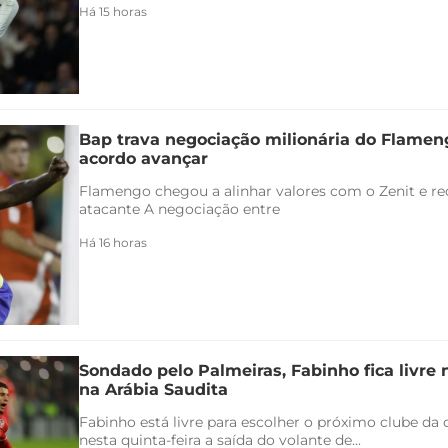
Há 15 horas
Bap trava negociação milionária do Flamen
acordo avançar
Flamengo chegou a alinhar valores com o Zenit e rec
atacante A negociação entre
Há 16 horas
Sondado pelo Palmeiras, Fabinho fica livre
na Arábia Saudita
Fabinho está livre para escolher o próximo clube da c
nesta quinta-feira a saída do volante de...