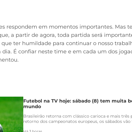
 eles respondem em momentos importantes. Mas 
e, a partir de agora, toda partida será importa
ue ter humildade para continuar o nosso trabal
 a dia. É confiar neste time e em cada um dos jog
mentou.
Futebol na TV hoje: sábado (8) tem muita bo
mundo
Brasileirão retorna com clássico carioca e mais três
retorno dos campeonatos europeus, os sábados vão v
Há 3 horas