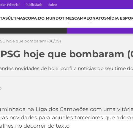
ítica Editorial
Publicidade
Sobre
TAS
ÚLTIMAS
COPA DO MUNDO
TIMES
CAMPEONATOS
MÍDIA ESPO
 PSG hoje que bombaram (06/09)
o PSG hoje que bombaram (
andes novidades de hoje, confira notícias do seu time d
2
minhada na Liga dos Campeões com uma vitória 
tras novidades para aqueles torcedores que ado
alhes no decorrer do texto.