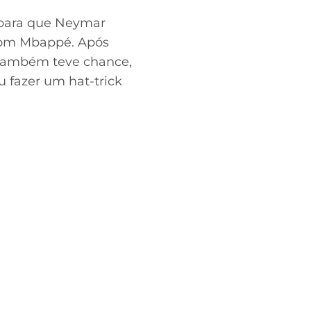
o para que Neymar
 com Mbappé. Após
 também teve chance,
 fazer um hat-trick