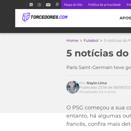
Mapa do Site
Política de privacidade
Pol
APOS
Home
Futebol
5 notícias do
5 notícias d
Paris Saint-Germain teve gr
Por
Nayla Lima
Publicado 23:56 de 06/09/202
Atualizado há 4 anos
O PSG começou a sua ca
entanto, há algumas ou
francês, confira mais det