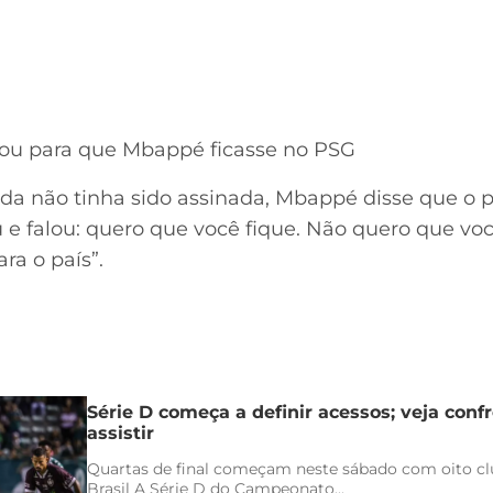
gou para que Mbappé ficasse no PSG
a não tinha sido assinada, Mbappé disse que o p
 falou: quero que você fique. Não quero que vo
ra o país”.
Série D começa a definir acessos; veja conf
assistir
Quartas de final começam neste sábado com oito clu
Brasil A Série D do Campeonato...