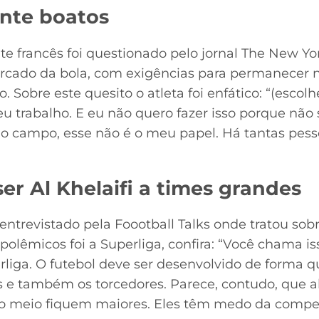
te boatos
e francês foi questionado pelo jornal The New Yo
rcado da bola, com exigências para permanecer n
 Sobre este quesito o atleta foi enfático: “(escol
eu trabalho. E eu não quero fazer isso porque não
o campo, esse não é o meu papel. Há tantas pes
ser Al Khelaifi a times grandes
entrevistado pela Foootball Talks onde tratou sobr
polêmicos foi a Superliga, confira: “Você chama is
liga. O futebol deve ser desenvolvido de forma q
 e também os torcedores. Parece, contudo, que a
o meio fiquem maiores. Eles têm medo da compet