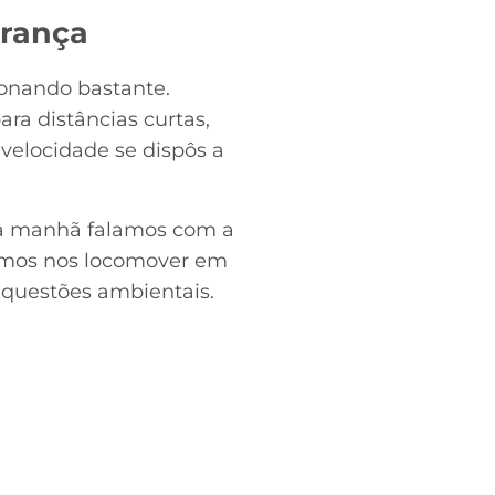
França
ionando bastante.
ra distâncias curtas,
velocidade se dispôs a
sta manhã falamos com a
imos nos locomover em
r questões ambientais.