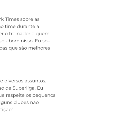
rk Times sobre as
o time durante a
her o treinador e quem
 sou bom nisso. Eu sou
soas que são melhores
e diversos assuntos.
so de Superliga. Eu
ue respeite os pequenos,
lguns clubes não
ição”.