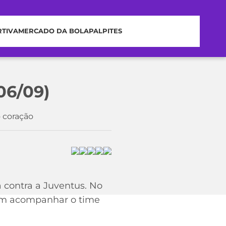
RTIVA
MERCADO DA BOLA
PALPITES
06/09)
o coração
contra a Juventus. No
ram acompanhar o time