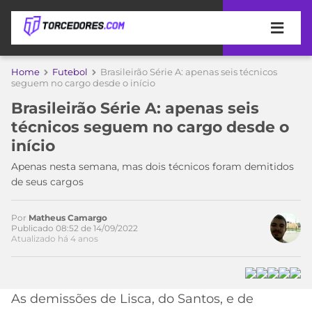
APOSTAS
Home
Futebol
Brasileirão Série A: apenas seis técnicos
seguem no cargo desde o início
ÚLTIMAS
DICAS
Brasileirão Série A: apenas seis
DE
técnicos seguem no cargo desde o
APOSTA
COPA
início
DO
Acesse o perfil do autor
MUNDO
MELHORES
Apenas nesta semana, mas dois técnicos foram demitidos
no Twitter
SITES
de seus cargos
DE
TIMES
APOSTAS
Por
Matheus Camargo
2026
Publicado 08:52 de 14/09/2022
Atualizado há 4 anos
CAMPEONATOS
MEU
TIME
CÓDIGO
MÍDIA
PROMOCIONAL
BRASILEIRÃO
ESPORTIVA
BETBOOM
PALMEIRAS
SÉRIE
As demissões de Lisca, do Santos, e de
A