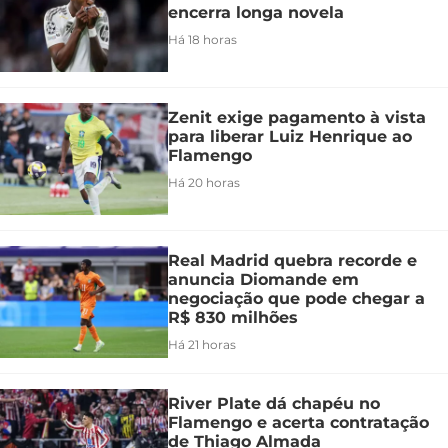
encerra longa novela
Há 18 horas
Zenit exige pagamento à vista
para liberar Luiz Henrique ao
Flamengo
Há 20 horas
Real Madrid quebra recorde e
anuncia Diomande em
negociação que pode chegar a
R$ 830 milhões
Há 21 horas
River Plate dá chapéu no
Flamengo e acerta contratação
de Thiago Almada