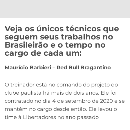
CASSINOS
ONLINE
LALIGA
2026
GRÊMIO
Veja os únicos técnicos que
ATLÉTICO
seguem seus trabalhos no
MG
Brasileirão e o tempo no
cargo de cada um:
CRUZEIRO
Maurício Barbieri – Red Bull Bragantino
O treinador está no comando do projeto do
clube paulista há mais de dois anos. Ele foi
contratado no dia 4 de setembro de 2020 e se
mantém no cargo desde então. Ele levou o
time à Libertadores no ano passado