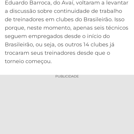
Eduardo Barroca, do Avaí, voltaram a levantar
MERCADO
CÓDIGO
CORINTHIANS
a discussão sobre continuidade de trabalho
DA
DE
LIBERTADORES
de treinadores em clubes do Brasileirão. Isso
BOLA
INDICAÇÃO
SÃO
porque, neste momento, apenas seis técnicos
BET365
PAULO
COPA
seguem empregados desde o início do
PALPITES
DO
Brasileirão, ou seja, os outros 14 clubes já
CÓDIGO
BRASIL
SANTOS
BETANO
trocaram seus treinadores desde que o
torneio começou.
PREMIER
FLAMENGO
MELHORES
LEAGUE
APPS
PUBLICIDADE
DE
FLUMINENSE
COPA
APOSTAS
SUL-
BOTAFOGO
AMERICANA
CASSINOS
ONLINE
VASCO
LIGA
DOS
MELHORES
CAMPEÕES
INTERNACIONAL