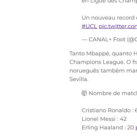
en Ligue des Cham
Un nouveau record d
#UCL
pic.twitter.c
— CANAL+ Foot (@C
Tanto Mbappé, quanto H
Champions League. O fra
norueguês também marcou
Sevilla.
🤯 Nombre de match
Cristiano Ronaldo : 
Lionel Messi : 42
Erling Haaland : 20