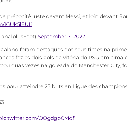
pions
e précocité juste devant Messi, et loin devant Ro
om/IGUk5lEU1i
analplusFoot)
September 7, 2022
aaland foram destaques dos seus times na prime
ncês fez os dois gols da vitória do PSG em cima d
 duas vezes na goleada do Manchester City, for
s pour atteindre 25 buts en Ligue des champions
63
pic.twitter.com/OOgdgbCMdf