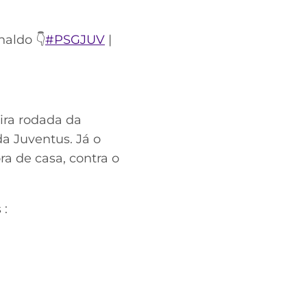
naldo 👇
#PSGJUV
|
ira rodada da
a Juventus. Já o
a de casa, contra o
 :