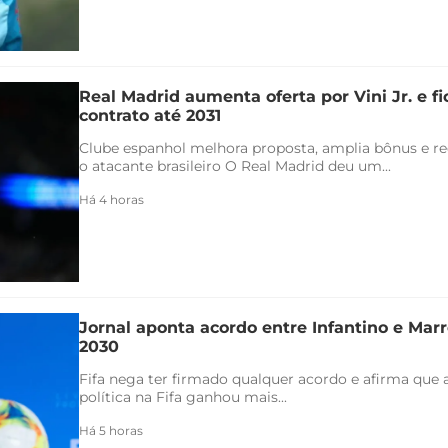
Real Madrid aumenta oferta por Vini Jr. e f
contrato até 2031
Clube espanhol melhora proposta, amplia bônus e re
o atacante brasileiro O Real Madrid deu um...
Há 4 horas
Jornal aponta acordo entre Infantino e Marr
2030
Fifa nega ter firmado qualquer acordo e afirma que 
política na Fifa ganhou mais...
Há 5 horas