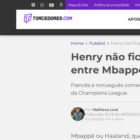
Mapa do Site
Política de privacidade
Pol
APOS
Home
Futebol
Henry não fic
Henry não fi
entre Mbapp
Francês e norueguês começ
da Champions League
Acesse o perfil do autor
Por
Matheus Leal
no Twitter
Publicado 10:23 de 08/09/202
Atualizado há 4 anos
Mbappé ou Haaland, quem