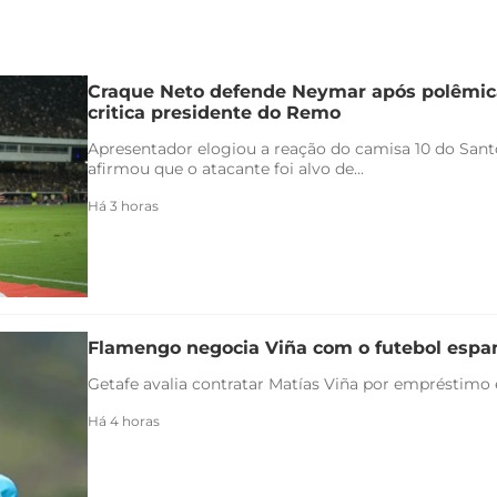
Craque Neto defende Neymar após polêmica
critica presidente do Remo
Apresentador elogiou a reação do camisa 10 do Santo
afirmou que o atacante foi alvo de...
Há 3 horas
Flamengo negocia Viña com o futebol espa
Getafe avalia contratar Matías Viña por empréstimo
Há 4 horas