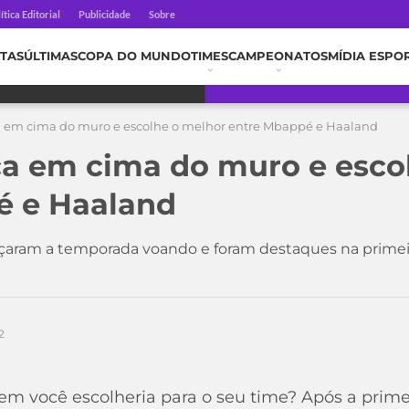
ítica Editorial
Publicidade
Sobre
TAS
ÚLTIMAS
COPA DO MUNDO
TIMES
CAMPEONATOS
MÍDIA ESPO
a em cima do muro e escolhe o melhor entre Mbappé e Haaland
ca em cima do muro e esco
é e Haaland
aram a temporada voando e foram destaques na primeir
2
 você escolheria para o seu time? Após a primei