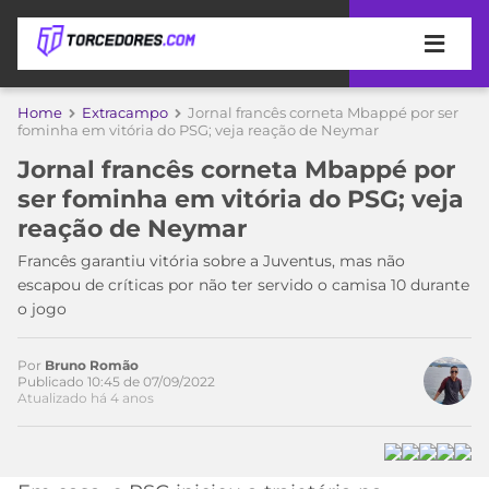
APOSTAS
Home
Extracampo
Jornal francês corneta Mbappé por ser
fominha em vitória do PSG; veja reação de Neymar
ÚLTIMAS
DICAS
Jornal francês corneta Mbappé por
DE
ser fominha em vitória do PSG; veja
APOSTA
COPA
reação de Neymar
DO
MUNDO
MELHORES
Francês garantiu vitória sobre a Juventus, mas não
SITES
escapou de críticas por não ter servido o camisa 10 durante
DE
o jogo
TIMES
APOSTAS
2026
Por
Bruno Romão
CAMPEONATOS
MEU
Publicado 10:45 de 07/09/2022
Atualizado há 4 anos
TIME
CÓDIGO
MÍDIA
PROMOCIONAL
BRASILEIRÃO
ESPORTIVA
BETBOOM
PALMEIRAS
SÉRIE
A