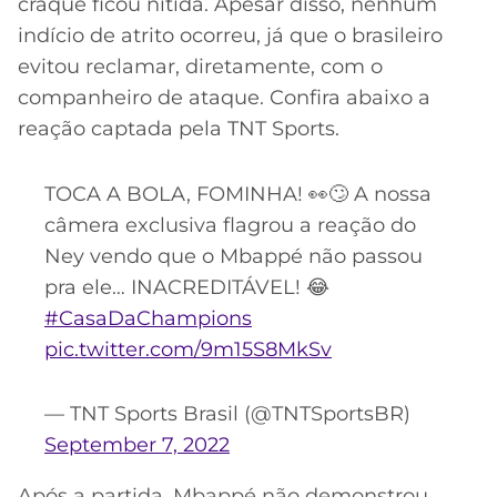
craque ficou nítida. Apesar disso, nenhum
indício de atrito ocorreu, já que o brasileiro
evitou reclamar, diretamente, com o
companheiro de ataque. Confira abaixo a
reação captada pela TNT Sports.
TOCA A BOLA, FOMINHA! 👀🙄 A nossa
câmera exclusiva flagrou a reação do
Ney vendo que o Mbappé não passou
pra ele… INACREDITÁVEL! 😂
#CasaDaChampions
pic.twitter.com/9m15S8MkSv
— TNT Sports Brasil (@TNTSportsBR)
September 7, 2022
Após a partida, Mbappé não demonstrou