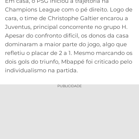
Em casa, o PSG iniciou a trajetória na
Champions League com o pé direito. Logo de
MERCADO
CÓDIGO
CORINTHIANS
DA
DE
LIBERTADORES
cara, o time de Christophe Galtier encarou a
BOLA
INDICAÇÃO
Juventus, principal concorrente no grupo H.
SÃO
BET365
PAULO
COPA
Apesar do confronto difícil, os donos da casa
PALPITES
DO
dominaram a maior parte do jogo, algo que
CÓDIGO
BRASIL
SANTOS
refletiu o placar de 2 a 1. Mesmo marcando os
BETANO
dois gols do triunfo, Mbappé foi criticado pelo
PREMIER
FLAMENGO
individualismo na partida.
MELHORES
LEAGUE
APPS
DE
FLUMINENSE
PUBLICIDADE
COPA
APOSTAS
SUL-
BOTAFOGO
AMERICANA
CASSINOS
ONLINE
VASCO
LIGA
DOS
MELHORES
CAMPEÕES
INTERNACIONAL