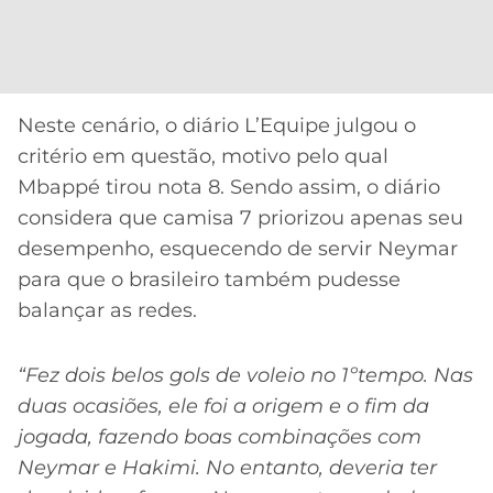
CASSINOS
ONLINE
LALIGA
2026
GRÊMIO
ATLÉTICO
Neste cenário, o diário L’Equipe julgou o
MG
critério em questão, motivo pelo qual
Mbappé tirou nota 8. Sendo assim, o diário
CRUZEIRO
considera que camisa 7 priorizou apenas seu
desempenho, esquecendo de servir Neymar
para que o brasileiro também pudesse
balançar as redes.
“Fez dois belos gols de voleio no 1ºtempo. Nas
duas ocasiões, ele foi a origem e o fim da
jogada, fazendo boas combinações com
Neymar e Hakimi. No entanto, deveria ter