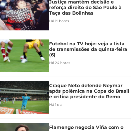
Justiça mantém decisão e
reforça direito do São Paulo à
Taça das Bolinhas
Há 19 horas
Futebol na TV hoje: veja a lista
de transmissões da quinta-feira
(6)
Há 24 horas
Craque Neto defende Neymar
após polêmica na Copa do Brasil
e critica presidente do Remo
Há 1 dia
Flamengo negocia Viña com o