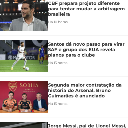
CBF prepara projeto diferente
para tentar mudar a arbitragem
brasileira
Há 10 horas
Santos dá novo passo para virar
SAF e grupo dos EUA revela
planos para o clube
Há 13 horas
Segunda maior contratação da
história do Arsenal, Bruno
Guimarães é anunciado
Há 13 horas
Jorge Messi, pai de Lionel Messi,