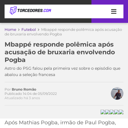
APOSTAS
Home
Futebol
Mbappé responde polêmica após acusação
de bruxaria envolvendo Pogba
ÚLTIMAS
DICAS
Mbappé responde polêmica após
DE
acusação de bruxaria envolvendo
APOSTA
COPA
Pogba
DO
MUNDO
MELHORES
Astro do PSG falou pela primeira vez sobre o episódio que
SITES
abalou a seleção francesa
DE
TIMES
APOSTAS
Por
Bruno Romão
2026
Publicado 14:04 de 05/09/2022
Atualizado há 3 anos
CAMPEONATOS
MEU
TIME
CÓDIGO
MÍDIA
PROMOCIONAL
BRASILEIRÃO
ESPORTIVA
BETBOOM
PALMEIRAS
SÉRIE
Após Mathias Pogba, irmão de Paul Pogba,
A