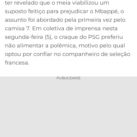
ter revelado que o meia viabilizou um
MERCADO
CÓDIGO
CORINTHIANS
suposto feitiço para prejudicar o Mbappé, o
DA
DE
LIBERTADORES
assunto foi abordado pela primeira vez pelo
BOLA
INDICAÇÃO
SÃO
camisa 7. Em coletiva de imprensa nesta
BET365
PAULO
COPA
segunda-feira (5), o craque do PSG preferiu
PALPITES
DO
não alimentar a polêmica, motivo pelo qual
CÓDIGO
BRASIL
SANTOS
BETANO
optou por confiar no companheiro de seleção
francesa.
PREMIER
FLAMENGO
MELHORES
LEAGUE
APPS
PUBLICIDADE
DE
FLUMINENSE
COPA
APOSTAS
SUL-
BOTAFOGO
AMERICANA
CASSINOS
ONLINE
VASCO
LIGA
DOS
MELHORES
CAMPEÕES
INTERNACIONAL