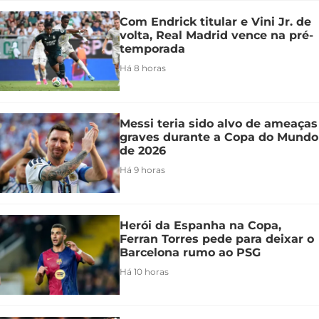
Com Endrick titular e Vini Jr. de
volta, Real Madrid vence na pré-
temporada
Há 8 horas
Messi teria sido alvo de ameaças
graves durante a Copa do Mundo
de 2026
Há 9 horas
Herói da Espanha na Copa,
Ferran Torres pede para deixar o
Barcelona rumo ao PSG
Há 10 horas