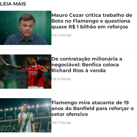
LEIA MAIS
Mauro Cezar critica trabalho de
Boto no Flamengo e questiona
quase R$ 1 bilhão em reforços
Há 4 horas
De contratação milionária a
negociável: Benfica coloca
Richard Ríos à venda
Há 5 horas
Flamengo mira atacante de 19
anos do Banfield para reforçar o
setor ofensivo
Há 7 horas