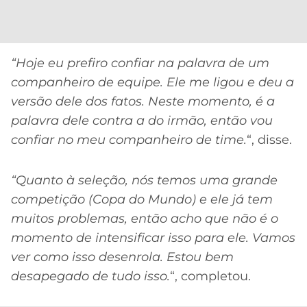
CASSINOS
ONLINE
LALIGA
2026
GRÊMIO
“Hoje eu prefiro confiar na palavra de um
ATLÉTICO
companheiro de equipe. Ele me ligou e deu a
MG
versão dele dos fatos. Neste momento, é a
palavra dele contra a do irmão, então vou
CRUZEIRO
confiar no meu companheiro de time.
“, disse.
“Quanto à seleção, nós temos uma grande
competição (Copa do Mundo) e ele já tem
muitos problemas, então acho que não é o
momento de intensificar isso para ele. Vamos
ver como isso desenrola. Estou bem
desapegado de tudo isso.
“, completou.