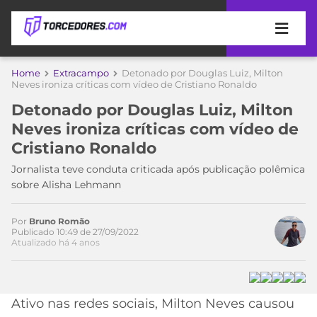
APOSTAS
Home
Extracampo
Detonado por Douglas Luiz, Milton
Neves ironiza críticas com vídeo de Cristiano Ronaldo
ÚLTIMAS
DICAS
Detonado por Douglas Luiz, Milton
DE
Neves ironiza críticas com vídeo de
APOSTA
COPA
Cristiano Ronaldo
DO
MUNDO
MELHORES
Jornalista teve conduta criticada após publicação polêmica
SITES
sobre Alisha Lehmann
DE
TIMES
APOSTAS
Por
Bruno Romão
2026
Publicado 10:49 de 27/09/2022
Atualizado há 4 anos
CAMPEONATOS
MEU
TIME
CÓDIGO
MÍDIA
PROMOCIONAL
BRASILEIRÃO
ESPORTIVA
BETBOOM
PALMEIRAS
SÉRIE
Ativo nas redes sociais, Milton Neves causou
A