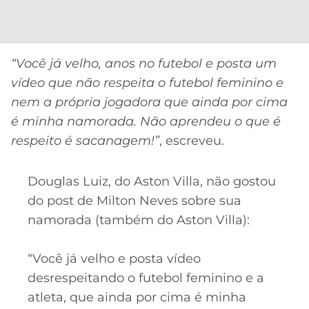
CASSINOS
ONLINE
LALIGA
2026
GRÊMIO
“Você já velho, anos no futebol e posta um
ATLÉTICO
vídeo que não respeita o futebol feminino e
MG
nem a própria jogadora que ainda por cima
é minha namorada. Não aprendeu o que é
CRUZEIRO
respeito é sacanagem!”
, escreveu.
Douglas Luiz, do Aston Villa, não gostou
do post de Milton Neves sobre sua
namorada (também do Aston Villa):
“Você já velho e posta vídeo
desrespeitando o futebol feminino e a
atleta, que ainda por cima é minha