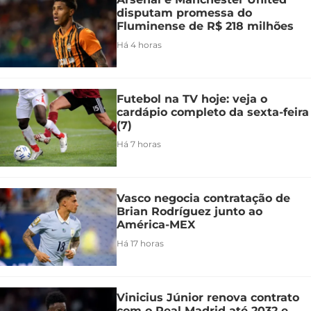
disputam promessa do
Fluminense de R$ 218 milhões
Há 4 horas
Futebol na TV hoje: veja o
cardápio completo da sexta-feira
(7)
Há 7 horas
Vasco negocia contratação de
Brian Rodríguez junto ao
América-MEX
Há 17 horas
Vinicius Júnior renova contrato
com o Real Madrid até 2032 e