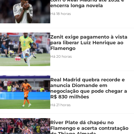
encerra longa novela
Há 18 horas
Zenit exige pagamento à vista
para liberar Luiz Henrique ao
Flamengo
Há 20 horas
Real Madrid quebra recorde e
anuncia Diomande em
negociação que pode chegar a
R$ 830 milhões
Há 21 horas
River Plate dá chapéu no
Flamengo e acerta contratação
de Thiago Almada