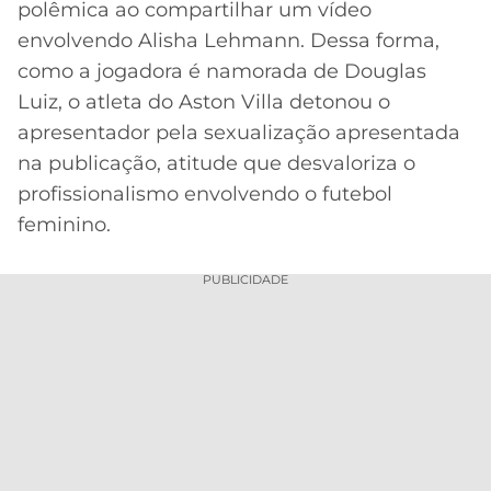
polêmica ao compartilhar um vídeo
MERCADO
CÓDIGO
CORINTHIANS
envolvendo Alisha Lehmann. Dessa forma,
DA
DE
LIBERTADORES
como a jogadora é namorada de Douglas
BOLA
INDICAÇÃO
SÃO
Luiz, o atleta do Aston Villa detonou o
BET365
PAULO
COPA
apresentador pela sexualização apresentada
PALPITES
DO
na publicação, atitude que desvaloriza o
CÓDIGO
BRASIL
SANTOS
BETANO
profissionalismo envolvendo o futebol
feminino.
PREMIER
FLAMENGO
MELHORES
LEAGUE
APPS
PUBLICIDADE
DE
FLUMINENSE
COPA
APOSTAS
SUL-
BOTAFOGO
AMERICANA
CASSINOS
ONLINE
VASCO
LIGA
DOS
MELHORES
CAMPEÕES
INTERNACIONAL