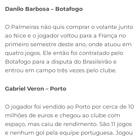
Danilo Barbosa – Botafogo
O Palmeiras não quis comprar o volante junto
ao Nice e o jogador voltou para a França no
primeiro semestre deste ano, onde atuou em
quatro jogos. Ele então foi contratado pelo
Botafogo para a disputa do Brasileirão e
entrou em campo três vezes pelo clube.
Gabriel Veron – Porto
O jogador foi vendido ao Porto por cerca de 10
milhões de euros e chegou ao clube com
espaço, mas caiu de rendimento. São 11 jogos
e nenhum gol pela equipe portuguesa. Jogou