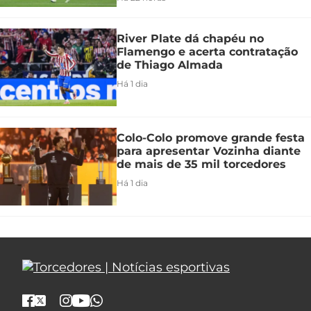
River Plate dá chapéu no
Flamengo e acerta contratação
de Thiago Almada
Há 1 dia
Colo-Colo promove grande festa
para apresentar Vozinha diante
de mais de 35 mil torcedores
Há 1 dia