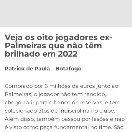
CASSINOS
ONLINE
LALIGA
2026
GRÊMIO
ATLÉTICO
Veja os oito jogadores ex-
MG
Palmeiras que não têm
brilhado em 2022
CRUZEIRO
Patrick de Paula – Botafogo
Comprado por 6 milhões de euros junto ao
Palmeiras, o jogador não tem rendido,
chegou a ir para o banco de reservas, e tem
colecionado atos de indisciplina no clube.
Além disso, também passou por lesões e não
é visto como peça fundamental no time. São