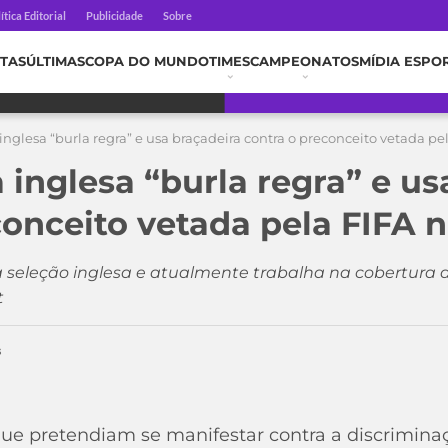
ítica Editorial
Publicidade
Sobre
TAS
ÚLTIMAS
COPA DO MUNDO
TIMES
CAMPEONATOS
MÍDIA ESPO
nglesa “burla regra” e usa braçadeira contra o preconceito vetada pe
 inglesa “burla regra” e us
conceito vetada pela FIFA 
da seleção inglesa e atualmente trabalha na cobertur
t
s
ue pretendiam se manifestar contra a discrimina