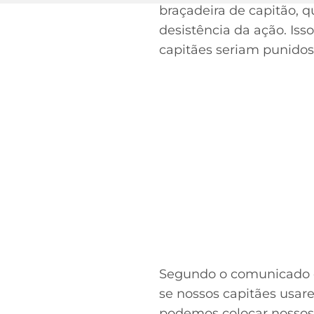
braçadeira de capitão, qu
desistência da ação. Iss
capitães seriam punidos
Segundo o comunicado da
se nossos capitães usar
podemos colocar nossos