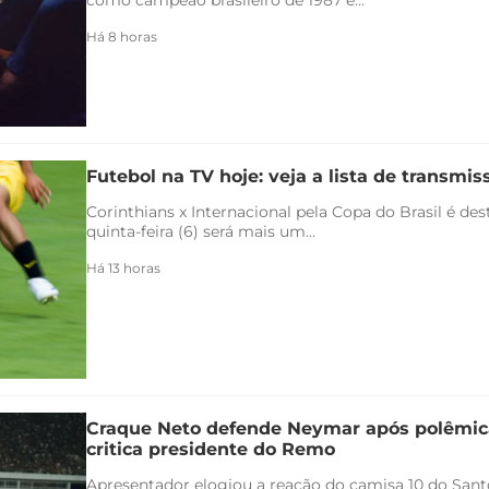
como campeão brasileiro de 1987 e...
Há 8 horas
Futebol na TV hoje: veja a lista de transmiss
Corinthians x Internacional pela Copa do Brasil é de
quinta-feira (6) será mais um...
Há 13 horas
Craque Neto defende Neymar após polêmica
critica presidente do Remo
Apresentador elogiou a reação do camisa 10 do Santo