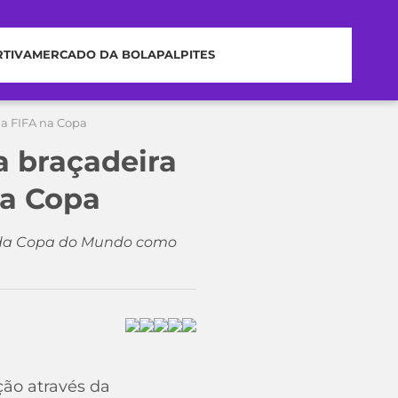
RTIVA
MERCADO DA BOLA
PALPITES
la FIFA na Copa
a braçadeira
na Copa
a da Copa do Mundo como
ção através da