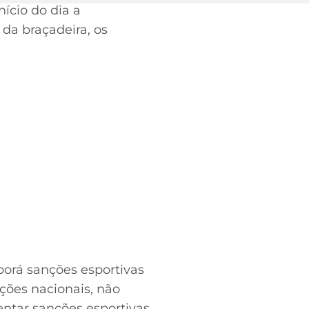
nício do dia a
 da braçadeira, os
porá sanções esportivas
ções nacionais, não
tar sanções esportivas,