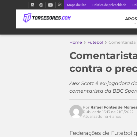
Mapa do Site
Política de privacidade
Pol
APOS
Home
Futebol
Comentarista i
Comentarista
contra o pre
Alex Scott é ex-jogadora 
comentarista da BBC Spor
Por
Rafael Fontes de Morae
Publicado 15:13 de 21/11/2022
Atualizado há 4 anos
Federações de Futebol q