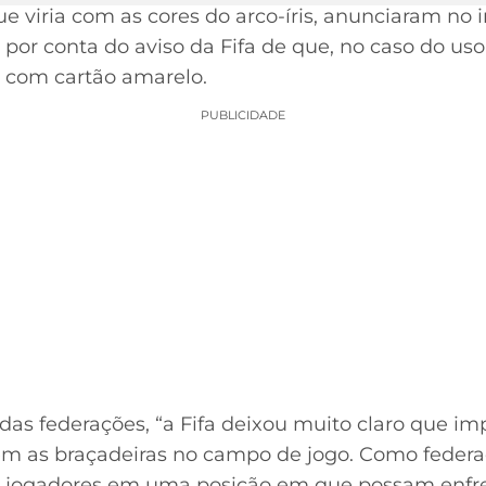
e viria com as cores do arco-íris, anunciaram no i
o por conta do aviso da Fifa de que, no caso do uso
 com cartão amarelo.
PUBLICIDADE
s federações, “a Fifa deixou muito claro que im
em as braçadeiras no campo de jogo. Como federa
 jogadores em uma posição em que possam enfren