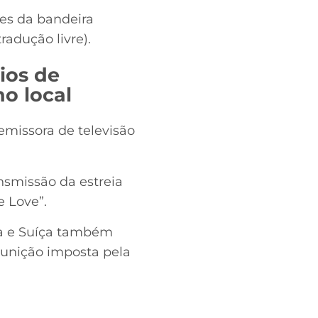
res da bandeira
adução livre).
ios de
o local
emissora de televisão
nsmissão da estreia
 Love”.
da e Suíça também
punição imposta pela