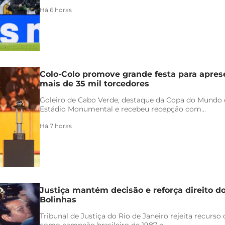
Há 6 horas
Colo-Colo promove grande festa para apres
mais de 35 mil torcedores
Goleiro de Cabo Verde, destaque da Copa do Mundo 
Estádio Monumental e recebeu recepção com...
Há 7 horas
Justiça mantém decisão e reforça direito d
Bolinhas
Tribunal de Justiça do Rio de Janeiro rejeita recurs