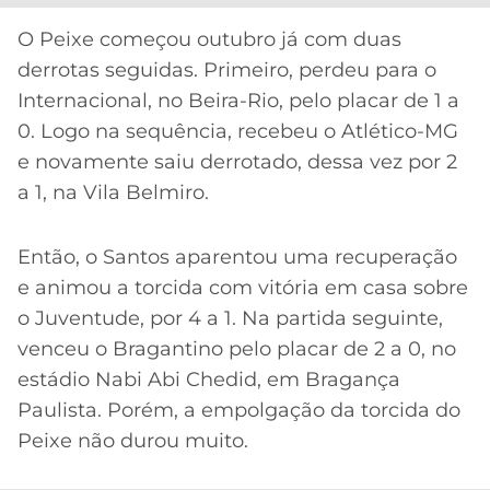
CASSINOS
ONLINE
LALIGA
O Peixe começou outubro já com duas
2026
GRÊMIO
derrotas seguidas. Primeiro, perdeu para o
Internacional, no Beira-Rio, pelo placar de 1 a
ATLÉTICO
0. Logo na sequência, recebeu o Atlético-MG
MG
e novamente saiu derrotado, dessa vez por 2
a 1, na Vila Belmiro.
CRUZEIRO
Então, o Santos aparentou uma recuperação
e animou a torcida com vitória em casa sobre
o Juventude, por 4 a 1. Na partida seguinte,
venceu o Bragantino pelo placar de 2 a 0, no
estádio Nabi Abi Chedid, em Bragança
Paulista. Porém, a empolgação da torcida do
Peixe não durou muito.