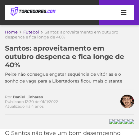
APOSTAS
Home
Futebol
Santos: aproveitamento em outubro
despenca e fica longe de 40%
ÚLTIMAS
DICAS
Santos: aproveitamento em
DE
outubro despenca e fica longe de
APOSTA
COPA
40%
DO
MUNDO
MELHORES
Peixe não consegue engatar sequência de vitórias e o
SITES
sonho de vaga para a Libertadores ficou mais distante
DE
TIMES
APOSTAS
Por
Daniel Linhares
2026
Publicado 12:30 de 01/11/2022
Atualizado há 4 anos
CAMPEONATOS
MEU
TIME
CÓDIGO
MÍDIA
PROMOCIONAL
BRASILEIRÃO
ESPORTIVA
BETBOOM
PALMEIRAS
SÉRIE
O Santos não teve um bom desempenho
A