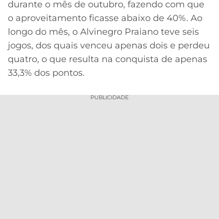
durante o mês de outubro, fazendo com que
MERCADO
CÓDIGO
CORINTHIANS
o aproveitamento ficasse abaixo de 40%. Ao
DA
DE
LIBERTADORES
longo do mês, o Alvinegro Praiano teve seis
BOLA
INDICAÇÃO
SÃO
jogos, dos quais venceu apenas dois e perdeu
BET365
PAULO
COPA
quatro, o que resulta na conquista de apenas
PALPITES
DO
33,3% dos pontos.
CÓDIGO
BRASIL
SANTOS
BETANO
PUBLICIDADE
PREMIER
FLAMENGO
MELHORES
LEAGUE
APPS
DE
FLUMINENSE
COPA
APOSTAS
SUL-
BOTAFOGO
AMERICANA
CASSINOS
ONLINE
VASCO
LIGA
DOS
MELHORES
CAMPEÕES
INTERNACIONAL