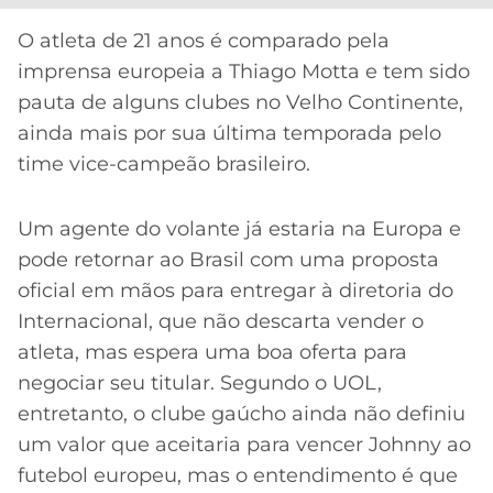
CASSINOS
ONLINE
LALIGA
O atleta de 21 anos é comparado pela
2026
GRÊMIO
imprensa europeia a Thiago Motta e tem sido
pauta de alguns clubes no Velho Continente,
ATLÉTICO
ainda mais por sua última temporada pelo
MG
time vice-campeão brasileiro.
CRUZEIRO
Um agente do volante já estaria na Europa e
pode retornar ao Brasil com uma proposta
oficial em mãos para entregar à diretoria do
Internacional, que não descarta vender o
atleta, mas espera uma boa oferta para
negociar seu titular. Segundo o UOL,
entretanto, o clube gaúcho ainda não definiu
um valor que aceitaria para vencer Johnny ao
futebol europeu, mas o entendimento é que