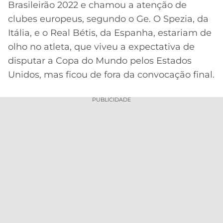
Brasileirão 2022 e chamou a atenção de
MERCADO
CÓDIGO
CORINTHIANS
clubes europeus, segundo o Ge. O Spezia, da
DA
DE
LIBERTADORES
Itália, e o Real Bétis, da Espanha, estariam de
BOLA
INDICAÇÃO
SÃO
olho no atleta, que viveu a expectativa de
BET365
PAULO
COPA
disputar a Copa do Mundo pelos Estados
PALPITES
DO
Unidos, mas ficou de fora da convocação final.
CÓDIGO
BRASIL
SANTOS
BETANO
PUBLICIDADE
PREMIER
FLAMENGO
MELHORES
LEAGUE
APPS
DE
FLUMINENSE
COPA
APOSTAS
SUL-
BOTAFOGO
AMERICANA
CASSINOS
ONLINE
VASCO
LIGA
DOS
MELHORES
CAMPEÕES
INTERNACIONAL