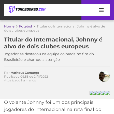
APOSTAS
Home
Futebol
Titular do Internacional, Johnny é alvo de
dois clubes europeus
ÚLTIMAS
DICAS
Titular do Internacional, Johnny é
DE
alvo de dois clubes europeus
APOSTA
COPA
Jogador se destacou na equipe colorada no fim do
DO
Acesse o perfil do autor
Brasileirão e chamou a atenção
MUNDO
MELHORES
no Twitter
SITES
DE
Por
Matheus Camargo
TIMES
Publicado 09:55 de 21/11/2022
APOSTAS
Atualizado há 4 anos
2026
CAMPEONATOS
MEU
TIME
CÓDIGO
O volante Johnny foi um dos principais
MÍDIA
PROMOCIONAL
BRASILEIRÃO
ESPORTIVA
BETBOOM
PALMEIRAS
SÉRIE
jogadores do Internacional na reta final do
A