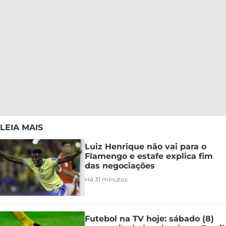
LEIA MAIS
Luiz Henrique não vai para o
Flamengo e estafe explica fim
das negociações
Há 31 minutos
Futebol na TV hoje: sábado (8)