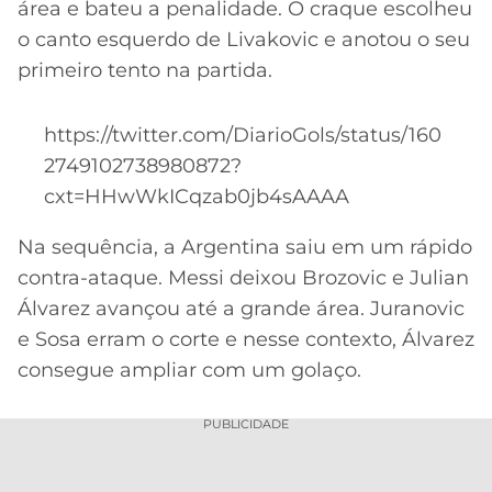
CASSINOS
área e bateu a penalidade. O craque escolheu
ONLINE
LALIGA
o canto esquerdo de Livakovic e anotou o seu
2026
GRÊMIO
primeiro tento na partida.
ATLÉTICO
https://twitter.com/DiarioGols/status/160
MG
2749102738980872?
CRUZEIRO
cxt=HHwWkICqzab0jb4sAAAA
Na sequência, a Argentina saiu em um rápido
contra-ataque. Messi deixou Brozovic e Julian
Álvarez avançou até a grande área. Juranovic
e Sosa erram o corte e nesse contexto, Álvarez
consegue ampliar com um golaço.
PUBLICIDADE