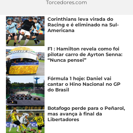
Torcedores.com
MERCADO
CÓDIGO
CORINTHIANS
DA
DE
LIBERTADORES
Corinthians leva virada do
BOLA
INDICAÇÃO
Racing e é eliminado na Sul-
SÃO
BET365
Americana
PAULO
COPA
PALPITES
DO
CÓDIGO
BRASIL
SANTOS
F1 : Hamilton revela como foi
BETANO
pilotar carro de Ayrton Senna:
“Nunca pensei”
PREMIER
FLAMENGO
MELHORES
LEAGUE
APPS
Fórmula 1 hoje: Daniel vai
DE
FLUMINENSE
COPA
cantar o Hino Nacional no GP
APOSTAS
do Brasil
SUL-
BOTAFOGO
AMERICANA
CASSINOS
Botafogo perde para o Peñarol,
ONLINE
VASCO
LIGA
mas avança à final da
Libertadores
DOS
MELHORES
CAMPEÕES
INTERNACIONAL