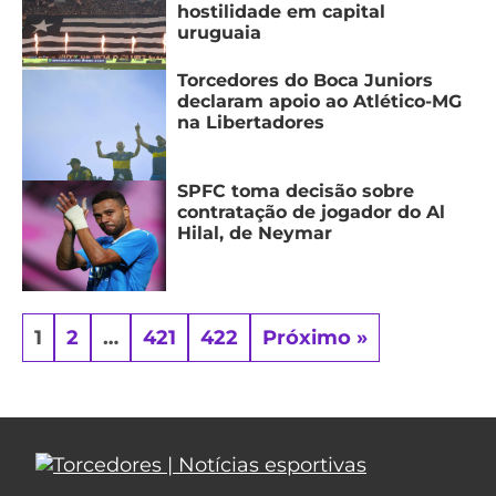
hostilidade em capital
uruguaia
Torcedores do Boca Juniors
declaram apoio ao Atlético-MG
na Libertadores
SPFC toma decisão sobre
contratação de jogador do Al
Hilal, de Neymar
1
2
…
421
422
Próximo »