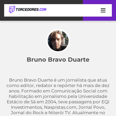
APOSTAS
ÚLTIMAS
DICAS
DE
APOSTA
COPA
DO
Bruno Bravo Duarte
MUNDO
MELHORES
SITES
DE
TIMES
APOSTAS
Bruno Bravo Duarte é um jornalista que atua
2026
como editor, redator e repórter há mais de dez
CAMPEONATOS
MEU
anos. Formado em Comunicação Social com
TIME
habilitação em jornalismo pela Universidade
CÓDIGO
Estácio de Sá em 2004, teve passagens por EQI
MÍDIA
PROMOCIONAL
BRASILEIRÃO
Investimentos, Naspistas.com, Jornal Povo,
ESPORTIVA
BETBOOM
PALMEIRAS
SÉRIE
Jornal do Rock e Niterói TV. Atualmente no
A