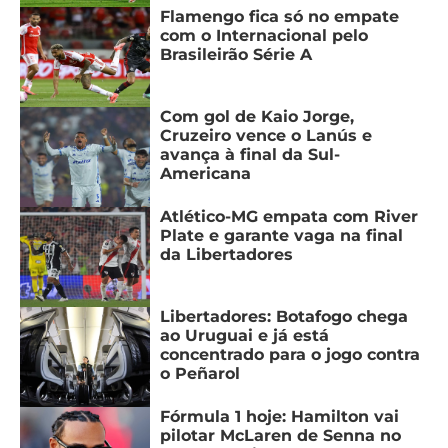
CASSINOS
Flamengo fica só no empate
ONLINE
LALIGA
com o Internacional pelo
2026
GRÊMIO
Brasileirão Série A
ATLÉTICO
Com gol de Kaio Jorge,
MG
Cruzeiro vence o Lanús e
avança à final da Sul-
Americana
CRUZEIRO
Atlético-MG empata com River
Plate e garante vaga na final
da Libertadores
Libertadores: Botafogo chega
ao Uruguai e já está
concentrado para o jogo contra
o Peñarol
Fórmula 1 hoje: Hamilton vai
pilotar McLaren de Senna no