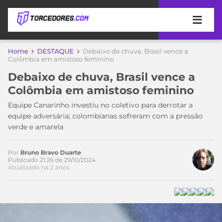
APOSTAS
Home
DESTAQUE
Debaixo de chuva, Brasil vence a
Colômbia em amistoso feminino
ÚLTIMAS
DICAS
Debaixo de chuva, Brasil vence a
DE
Colômbia em amistoso feminino
APOSTA
COPA
Equipe Canarinho investiu no coletivo para derrotar a
DO
equipe adversária; colombianas sofreram com a pressão
MUNDO
MELHORES
verde e amarela
SITES
DE
TIMES
APOSTAS
Por
Bruno Bravo Duarte
Publicado 21:26 de 29/10/2024
2026
Atualizado há 2 anos
CAMPEONATOS
MEU
TIME
CÓDIGO
MÍDIA
PROMOCIONAL
BRASILEIRÃO
Acesse o perfil do autor
ESPORTIVA
BETBOOM
PALMEIRAS
SÉRIE
no Twitter
A