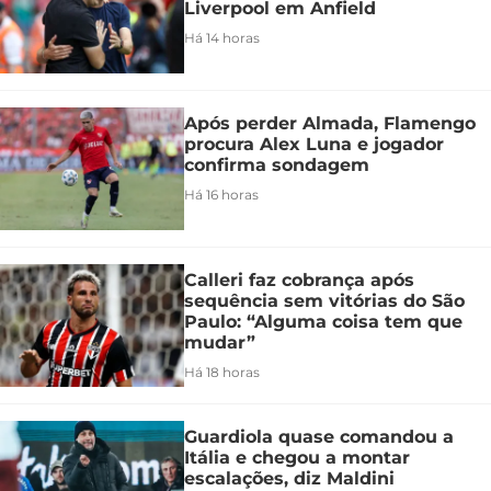
Liverpool em Anfield
Há 14 horas
Após perder Almada, Flamengo
procura Alex Luna e jogador
confirma sondagem
Há 16 horas
Calleri faz cobrança após
sequência sem vitórias do São
Paulo: “Alguma coisa tem que
mudar”
Há 18 horas
Guardiola quase comandou a
Itália e chegou a montar
escalações, diz Maldini