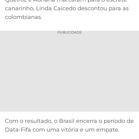
CASSINOS
ONLINE
canarinho, Linda Caicedo descontou para as
LALIGA
2026
GRÊMIO
colombianas.
ATLÉTICO
PUBLICIDADE
MG
CRUZEIRO
Com o resultado, o Brasil encerra o período de
Data-Fifa com uma vitória e um empate.