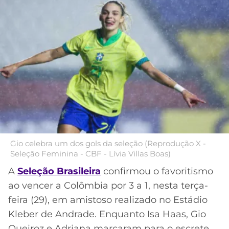
MERCADO
CÓDIGO
CORINTHIANS
DA
DE
LIBERTADORES
BOLA
INDICAÇÃO
SÃO
BET365
PAULO
COPA
PALPITES
DO
CÓDIGO
BRASIL
SANTOS
BETANO
PREMIER
FLAMENGO
MELHORES
LEAGUE
APPS
DE
FLUMINENSE
Gio celebra um dos gols da seleção (Reprodução X -
COPA
APOSTAS
Seleção Feminina - CBF - Lívia Villas Boas)
SUL-
BOTAFOGO
AMERICANA
A
Seleção Brasileira
confirmou o favoritismo
CASSINOS
ao vencer a Colômbia por 3 a 1, nesta terça-
ONLINE
VASCO
LIGA
feira (29), em amistoso realizado no Estádio
DOS
Kleber de Andrade. Enquanto Isa Haas, Gio
MELHORES
CAMPEÕES
INTERNACIONAL
Queiroz e Adriana marcaram para o escrete