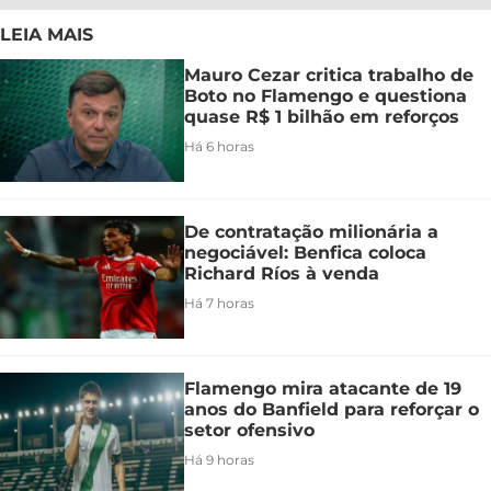
LEIA MAIS
Mauro Cezar critica trabalho de
Boto no Flamengo e questiona
quase R$ 1 bilhão em reforços
Há 6 horas
De contratação milionária a
negociável: Benfica coloca
Richard Ríos à venda
Há 7 horas
Flamengo mira atacante de 19
anos do Banfield para reforçar o
setor ofensivo
Há 9 horas