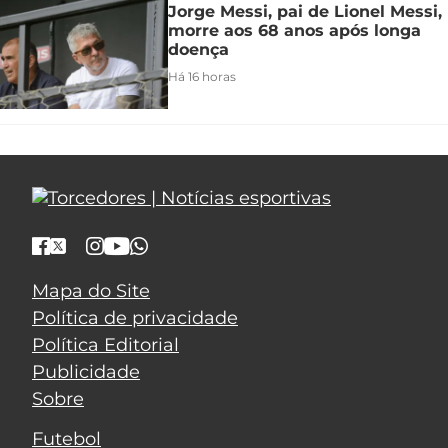
Jorge Messi, pai de Lionel Messi,
morre aos 68 anos após longa
doença
Há 16 horas
Mapa do Site
Política de privacidade
Política Editorial
Publicidade
Sobre
Futebol