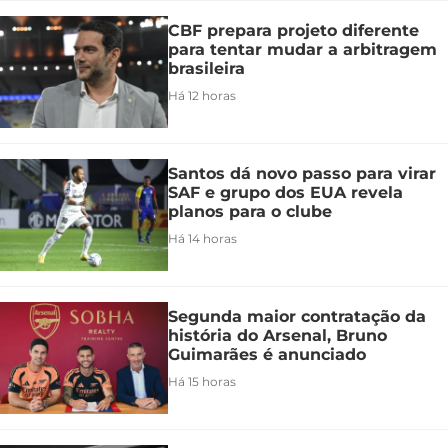
CBF prepara projeto diferente
para tentar mudar a arbitragem
brasileira
Há 12 horas
Santos dá novo passo para virar
SAF e grupo dos EUA revela
planos para o clube
Há 14 horas
Segunda maior contratação da
história do Arsenal, Bruno
Guimarães é anunciado
Há 15 horas