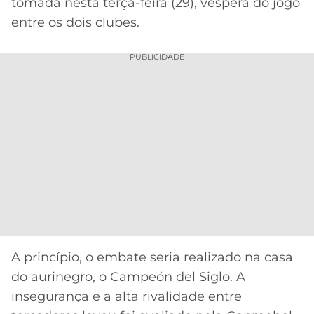
CASSINOS
tomada nesta terça-feira (29), véspera do jogo
ONLINE
entre os dois clubes.
LALIGA
2026
GRÊMIO
PUBLICIDADE
ATLÉTICO
MG
CRUZEIRO
A princípio, o embate seria realizado na casa
do aurinegro, o Campeón del Siglo. A
insegurança e a alta rivalidade entre