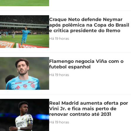
Craque Neto defende Neymar
após polêmica na Copa do Brasil
e critica presidente do Remo
Há 19 horas
Flamengo negocia Viña com o
futebol espanhol
Há 19 horas
Real Madrid aumenta oferta por
Vini Jr. e fica mais perto de
renovar contrato até 2031
Há 19 horas