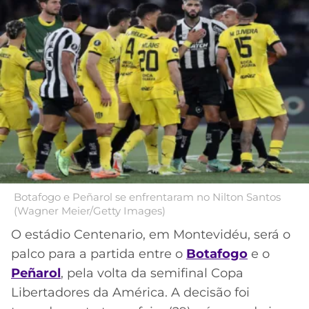
MERCADO
CÓDIGO
CORINTHIANS
DA
DE
LIBERTADORES
BOLA
INDICAÇÃO
SÃO
BET365
PAULO
COPA
PALPITES
DO
CÓDIGO
BRASIL
SANTOS
BETANO
PREMIER
FLAMENGO
MELHORES
LEAGUE
APPS
DE
FLUMINENSE
COPA
Botafogo e Peñarol se enfrentaram no Nilton Santos
APOSTAS
(Wagner Meier/Getty Images)
SUL-
BOTAFOGO
AMERICANA
O estádio Centenario, em Montevidéu, será o
CASSINOS
palco para a partida entre o
Botafogo
e o
ONLINE
VASCO
LIGA
Peñarol
, pela volta da semifinal Copa
DOS
Libertadores da América. A decisão foi
MELHORES
CAMPEÕES
INTERNACIONAL