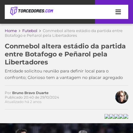
APOSTAS
Home
Futebol
Conmebol altera estádio da partida entre
Botafogo e Peñarol pela Libertadores
ÚLTIMAS
DICAS
Conmebol altera estádio da partida
DE
entre Botafogo e Peñarol pela
APOSTA
COPA
Libertadores
DO
MUNDO
MELHORES
Entidade solicitou reunião para definir local para o
SITES
confronto; Glorioso tem a vantagem no placar agregado
DE
TIMES
APOSTAS
Por
Bruno Bravo Duarte
2026
Publicado 20:40 de 29/10/2024
Atualizado há 2 anos
CAMPEONATOS
MEU
TIME
CÓDIGO
MÍDIA
PROMOCIONAL
BRASILEIRÃO
Acesse o perfil do autor
ESPORTIVA
BETBOOM
PALMEIRAS
SÉRIE
no Twitter
A