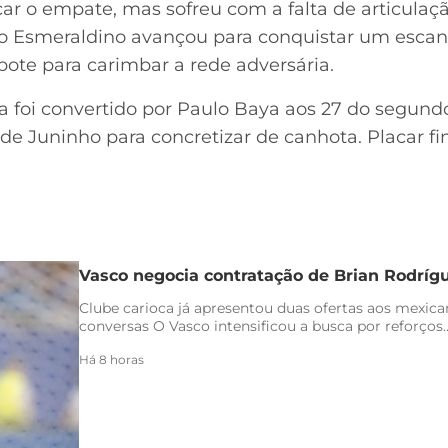
r o empate, mas sofreu com a falta de articula
o Esmeraldino avançou para conquistar um escant
bote para carimbar a rede adversária.
da foi convertido por Paulo Baya aos 27 do segund
e Juninho para concretizar de canhota. Placar fina
Vasco negocia contratação de Brian Rodríg
Clube carioca já apresentou duas ofertas aos mexica
conversas O Vasco intensificou a busca por reforços..
Há 8 horas