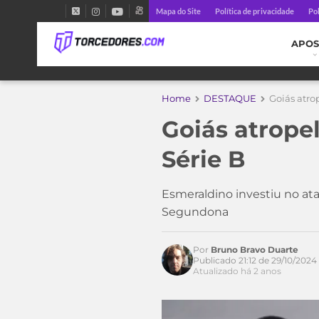
Mapa do Site
Política de privacidade
Pol
APOS
Home
DESTAQUE
Goiás atrop
Goiás atropel
Série B
Esmeraldino investiu no at
Segundona
Por
Bruno Bravo Duarte
Publicado 21:12 de 29/10/2024
Acesse o perfil do autor
Atualizado há 2 anos
no Twitter