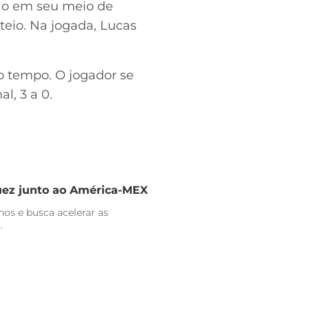
ção em seu meio de
eio. Na jogada, Lucas
o tempo. O jogador se
l, 3 a 0.
uez junto ao América-MEX
nos e busca acelerar as
.