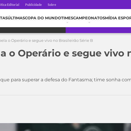
ítica Editorial
Publicidade
Sobre
TAS
ÚLTIMAS
COPA DO MUNDO
TIMES
CAMPEONATOS
MÍDIA ESPO
ela o Operário e segue vivo no Brasileirão Série B
a o Operário e segue vivo n
aque para superar a defesa do Fantasma; time sonha co