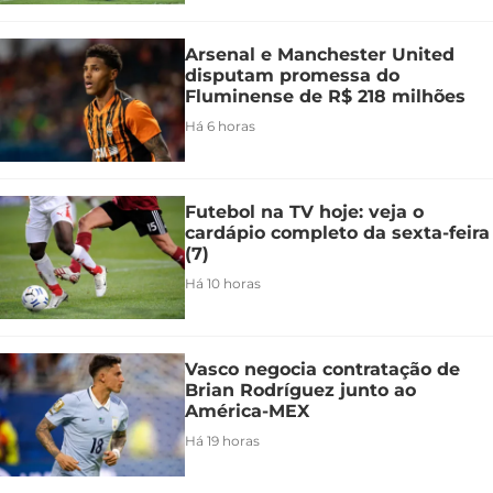
Arsenal e Manchester United
disputam promessa do
Fluminense de R$ 218 milhões
Há 6 horas
Futebol na TV hoje: veja o
cardápio completo da sexta-feira
(7)
Há 10 horas
Vasco negocia contratação de
Brian Rodríguez junto ao
América-MEX
Há 19 horas