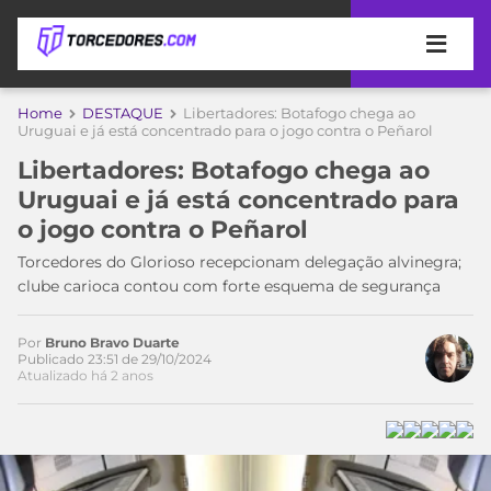
APOSTAS
Home
DESTAQUE
Libertadores: Botafogo chega ao
Uruguai e já está concentrado para o jogo contra o Peñarol
ÚLTIMAS
DICAS
Libertadores: Botafogo chega ao
DE
Uruguai e já está concentrado para
APOSTA
COPA
o jogo contra o Peñarol
DO
MUNDO
MELHORES
Torcedores do Glorioso recepcionam delegação alvinegra;
SITES
clube carioca contou com forte esquema de segurança
DE
TIMES
APOSTAS
Por
Bruno Bravo Duarte
2026
Publicado 23:51 de 29/10/2024
Atualizado há 2 anos
CAMPEONATOS
MEU
TIME
CÓDIGO
MÍDIA
PROMOCIONAL
BRASILEIRÃO
Acesse o perfil do autor
ESPORTIVA
BETBOOM
PALMEIRAS
SÉRIE
no Twitter
A