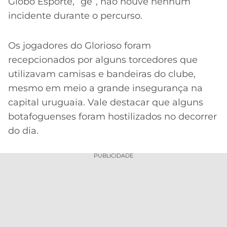
Globo Esporte, “ge”, não houve nenhum
incidente durante o percurso.
Os jogadores do Glorioso foram
recepcionados por alguns torcedores que
utilizavam camisas e bandeiras do clube,
mesmo em meio a grande insegurança na
capital uruguaia. Vale destacar que alguns
botafoguenses foram hostilizados no decorrer
do dia.
PUBLICIDADE