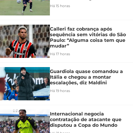
Há 15 horas
Calleri faz cobrança após
sequência sem vitórias do São
Paulo: “Alguma coisa tem que
mudar”
Há 17 horas
Guardiola quase comandou a
Itália e chegou a montar
escalações, diz Maldini
Há 19 horas
Internacional negocia
contratação de atacante que
disputou a Copa do Mundo