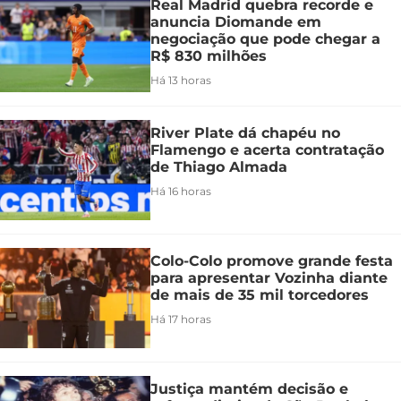
Real Madrid quebra recorde e
anuncia Diomande em
negociação que pode chegar a
R$ 830 milhões
Há 13 horas
River Plate dá chapéu no
Flamengo e acerta contratação
de Thiago Almada
Há 16 horas
Colo-Colo promove grande festa
para apresentar Vozinha diante
de mais de 35 mil torcedores
Há 17 horas
Justiça mantém decisão e