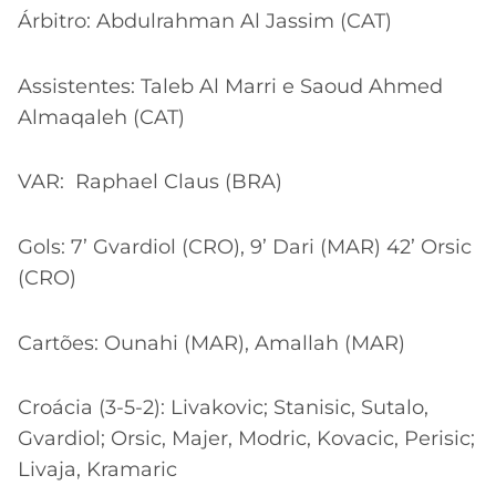
Árbitro: Abdulrahman Al Jassim (CAT)
Assistentes: Taleb Al Marri e Saoud Ahmed
Almaqaleh (CAT)
VAR: Raphael Claus (BRA)
Gols: 7’ Gvardiol (CRO), 9’ Dari (MAR) 42’ Orsic
(CRO)
Cartões: Ounahi (MAR), Amallah (MAR)
Croácia (3-5-2): Livakovic; Stanisic, Sutalo,
Gvardiol; Orsic, Majer, Modric, Kovacic, Perisic;
Livaja, Kramaric