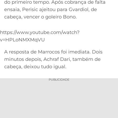
CASSINOS
do primeiro tempo. Após cobrança de falta
ONLINE
LALIGA
ensaia, Perisic ajeitou para Gvardiol, de
2026
GRÊMIO
cabeça, vencer o goleiro Bono.
ATLÉTICO
https://www.youtube.com/watch?
MG
v=HPLoNMXMqVU
CRUZEIRO
A resposta de Marrocos foi imediata. Dois
minutos depois, Achraf Dari, também de
cabeça, deixou tudo igual.
PUBLICIDADE