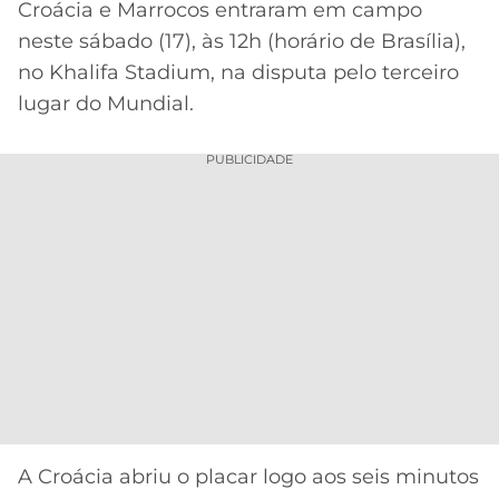
Croácia e Marrocos entraram em campo
MERCADO
CÓDIGO
CORINTHIANS
neste sábado (17), às 12h (horário de Brasília),
DA
DE
LIBERTADORES
no Khalifa Stadium, na disputa pelo terceiro
BOLA
INDICAÇÃO
SÃO
lugar do Mundial.
BET365
PAULO
COPA
PALPITES
DO
PUBLICIDADE
CÓDIGO
BRASIL
SANTOS
BETANO
PREMIER
FLAMENGO
MELHORES
LEAGUE
APPS
DE
FLUMINENSE
COPA
APOSTAS
SUL-
BOTAFOGO
AMERICANA
CASSINOS
ONLINE
VASCO
LIGA
DOS
MELHORES
CAMPEÕES
A Croácia abriu o placar logo aos seis minutos
INTERNACIONAL