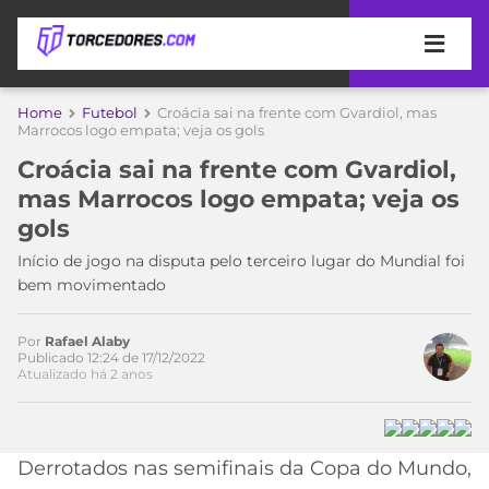
APOSTAS
Home
Futebol
Croácia sai na frente com Gvardiol, mas
Marrocos logo empata; veja os gols
ÚLTIMAS
DICAS
Croácia sai na frente com Gvardiol,
DE
mas Marrocos logo empata; veja os
APOSTA
COPA
gols
DO
MUNDO
MELHORES
Início de jogo na disputa pelo terceiro lugar do Mundial foi
SITES
bem movimentado
DE
TIMES
APOSTAS
Por
Rafael Alaby
Acesse o perfil do autor
2026
Publicado 12:24 de 17/12/2022
Atualizado há 2 anos
no Twitter
CAMPEONATOS
MEU
TIME
CÓDIGO
MÍDIA
PROMOCIONAL
BRASILEIRÃO
ESPORTIVA
BETBOOM
PALMEIRAS
SÉRIE
Derrotados nas semifinais da Copa do Mundo,
A