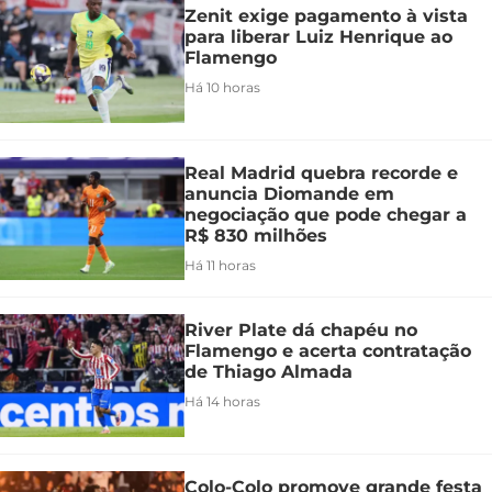
Zenit exige pagamento à vista
para liberar Luiz Henrique ao
Flamengo
Há 10 horas
Real Madrid quebra recorde e
anuncia Diomande em
negociação que pode chegar a
R$ 830 milhões
Há 11 horas
River Plate dá chapéu no
Flamengo e acerta contratação
de Thiago Almada
Há 14 horas
Colo-Colo promove grande festa