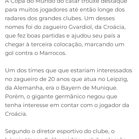
A Copa do Mundo do catar trouxe destaque
para muitos jogadores até então longe dos
MERCADO
CÓDIGO
CORINTHIANS
DA
DE
LIBERTADORES
radares dos grandes clubes. Um desses
BOLA
INDICAÇÃO
nomes foi do zagueiro Gvardiol, da Croácia,
SÃO
BET365
PAULO
COPA
que fez boas partidas e ajudou seu país a
PALPITES
DO
chegar à terceira colocação, marcando um
CÓDIGO
BRASIL
SANTOS
gol contra o Marrocos.
BETANO
PREMIER
FLAMENGO
Um dos times que que estariam interessados
MELHORES
LEAGUE
APPS
no zagueiro de 20 anos que atua no Leipzig,
DE
FLUMINENSE
da Alemanha, era o Bayern de Munique.
COPA
APOSTAS
SUL-
Porém, o gigante germânico negou que
BOTAFOGO
AMERICANA
tenha interesse em contar com o jogador da
CASSINOS
Croácia.
ONLINE
VASCO
LIGA
DOS
Segundo o diretor esportivo do clube, o
MELHORES
CAMPEÕES
INTERNACIONAL