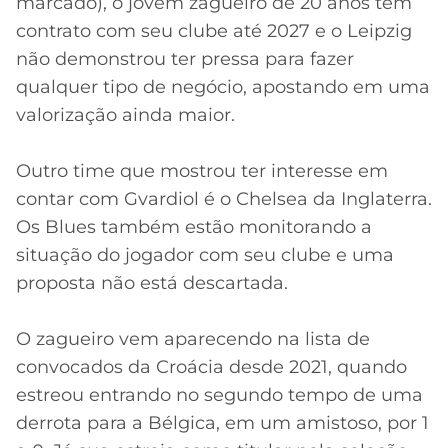
marcado), o jovem zagueiro de 20 anos tem
contrato com seu clube até 2027 e o Leipzig
não demonstrou ter pressa para fazer
qualquer tipo de negócio, apostando em uma
valorização ainda maior.
Outro time que mostrou ter interesse em
contar com Gvardiol é o Chelsea da Inglaterra.
Os Blues também estão monitorando a
situação do jogador com seu clube e uma
proposta não está descartada.
O zagueiro vem aparecendo na lista de
convocados da Croácia desde 2021, quando
estreou entrando no segundo tempo de uma
derrota para a Bélgica, em um amistoso, por 1