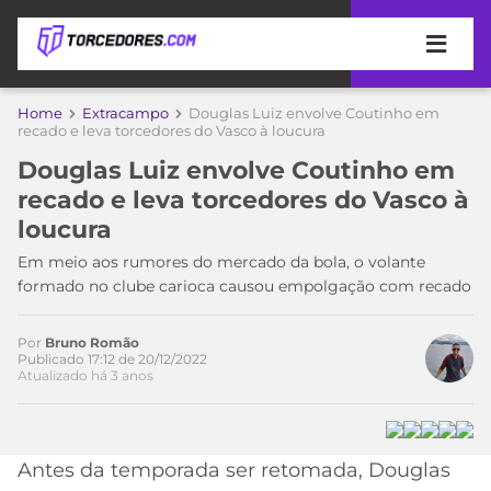
APOSTAS
Home
Extracampo
Douglas Luiz envolve Coutinho em
recado e leva torcedores do Vasco à loucura
ÚLTIMAS
DICAS
Douglas Luiz envolve Coutinho em
DE
recado e leva torcedores do Vasco à
APOSTA
COPA
loucura
DO
MUNDO
MELHORES
Em meio aos rumores do mercado da bola, o volante
SITES
formado no clube carioca causou empolgação com recado
DE
TIMES
APOSTAS
Por
Bruno Romão
2026
Publicado 17:12 de 20/12/2022
Atualizado há 3 anos
CAMPEONATOS
MEU
TIME
CÓDIGO
MÍDIA
PROMOCIONAL
BRASILEIRÃO
ESPORTIVA
BETBOOM
PALMEIRAS
SÉRIE
Antes da temporada ser retomada, Douglas
A