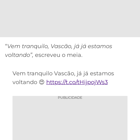
CASSINOS
ONLINE
LALIGA
2026
GRÊMIO
ATLÉTICO
MG
“
Vem tranquilo, Vascão, já já estamos
voltando”,
escreveu o meia.
CRUZEIRO
Vem tranquilo Vascão, já já estamos
voltando 😍
https://t.co/tHijpojWs3
PUBLICIDADE