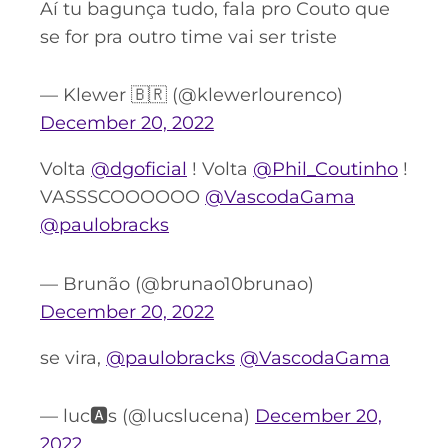
Aí tu bagunça tudo, fala pro Couto que
se for pra outro time vai ser triste
— Klewer 🇧🇷 (@klewerlourenco)
December 20, 2022
Volta
@dgoficial
! Volta
@Phil_Coutinho
!
VASSSCOOOOOO
@VascodaGama
@paulobracks
— Brunão (@brunao10brunao)
December 20, 2022
se vira,
@paulobracks
@VascodaGama
— luc🅰️s (@lucslucena)
December 20,
2022