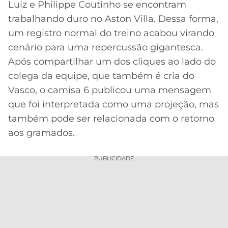
Luiz e Philippe Coutinho se encontram
MERCADO
CÓDIGO
CORINTHIANS
trabalhando duro no Aston Villa. Dessa forma,
DA
DE
LIBERTADORES
um registro normal do treino acabou virando
BOLA
INDICAÇÃO
SÃO
cenário para uma repercussão gigantesca.
BET365
PAULO
COPA
Após compartilhar um dos cliques ao lado do
PALPITES
DO
colega da equipe, que também é cria do
CÓDIGO
BRASIL
SANTOS
BETANO
Vasco, o camisa 6 publicou uma mensagem
que foi interpretada como uma projeção, mas
PREMIER
FLAMENGO
MELHORES
LEAGUE
também pode ser relacionada com o retorno
APPS
aos gramados.
DE
FLUMINENSE
COPA
APOSTAS
SUL-
PUBLICIDADE
BOTAFOGO
AMERICANA
CASSINOS
ONLINE
VASCO
LIGA
DOS
MELHORES
CAMPEÕES
INTERNACIONAL