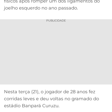
físicos após romper um dos ligamentos do
joelho esquerdo no ano passado.
MERCADO
CÓDIGO
CORINTHIANS
DA
DE
LIBERTADORES
BOLA
INDICAÇÃO
PUBLICIDADE
SÃO
BET365
PAULO
COPA
PALPITES
DO
CÓDIGO
BRASIL
SANTOS
BETANO
PREMIER
FLAMENGO
MELHORES
LEAGUE
APPS
DE
FLUMINENSE
COPA
APOSTAS
SUL-
BOTAFOGO
AMERICANA
CASSINOS
Nesta terça (21), o jogador de 28 anos fez
ONLINE
VASCO
LIGA
corridas leves e deu voltas no gramado do
DOS
estádio Banpará Curuzu.
MELHORES
CAMPEÕES
INTERNACIONAL