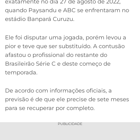
exatamente no dia 27 de agosto de 2022,
quando Paysandu e ABC se enfrentaram no
estádio Banpará Curuzu.
Ele foi disputar uma jogada, porém levou a
pior e teve que ser substituído. A contusão
afastou o profissional do restante do
Brasileirão Série C e deste começo de
temporada.
De acordo com informações oficiais, a
previsão é de que ele precise de sete meses
para se recuperar por completo.
PUBLICIDADE