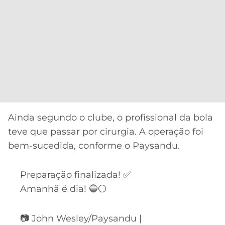
Ainda segundo o clube, o profissional da bola
teve que passar por cirurgia. A operação foi
bem-sucedida, conforme o Paysandu.
Preparação finalizada! ✅
Amanhã é dia! 🔵⚪️
📷 John Wesley/Paysandu |