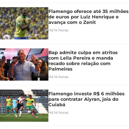
Flamengo oferece até 35 milhões
de euros por Luiz Henrique e
avança com o Zenit
Há 14 horas
Bap admite culpa em atritos
com Leila Pereira e manda
recado sobre relação com
Palmeiras
Há 14 horas
Flamengo investe R$ 6 milhões
para contratar Aiyran, joia do
Cuiabá
Há 14 horas