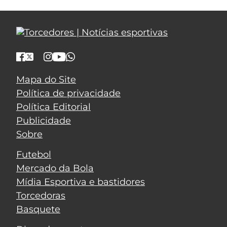
Mapa do Site
Política de privacidade
Política Editorial
Publicidade
Sobre
Futebol
Mercado da Bola
Mídia Esportiva e bastidores
Torcedoras
Basquete