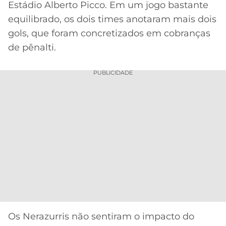
Estádio Alberto Picco. Em um jogo bastante
MERCADO
CÓDIGO
CORINTHIANS
equilibrado, os dois times anotaram mais dois
DA
DE
LIBERTADORES
gols, que foram concretizados em cobranças
BOLA
INDICAÇÃO
SÃO
de pênalti.
BET365
PAULO
COPA
PALPITES
DO
PUBLICIDADE
CÓDIGO
BRASIL
SANTOS
BETANO
PREMIER
FLAMENGO
MELHORES
LEAGUE
APPS
DE
FLUMINENSE
COPA
APOSTAS
SUL-
BOTAFOGO
AMERICANA
CASSINOS
ONLINE
VASCO
LIGA
DOS
MELHORES
CAMPEÕES
Os Nerazurris não sentiram o impacto do
INTERNACIONAL