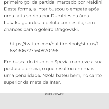
CASSINOS
primeiro gol da partida, marcado por Maldini.
ONLINE
LALIGA
Desta forma, a Inter buscou o empate após
2026
GRÊMIO
uma falta sofrida por Dumfries na área.
Lukaku guardou a pelota com estilo, sem
ATLÉTICO
chances para o goleiro Dragowski.
MG
CRUZEIRO
https://twitter.com/halftimefooty/status/1
634306727460970496
Em busca do triunfo, o Spezia manteve a sua
postura ofensiva, o que resultou em mais
uma penalidade. Nzola bateu bem, no canto
superior da meta da Inter.
PUBLICIDADE