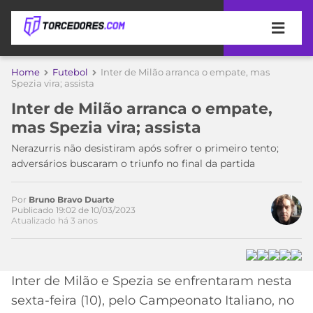
APOSTAS
Home
Futebol
Inter de Milão arranca o empate, mas
Spezia vira; assista
ÚLTIMAS
DICAS
Inter de Milão arranca o empate,
DE
mas Spezia vira; assista
APOSTA
COPA
Nerazurris não desistiram após sofrer o primeiro tento;
DO
adversários buscaram o triunfo no final da partida
MUNDO
MELHORES
SITES
DE
Por
Bruno Bravo Duarte
TIMES
Publicado 19:02 de 10/03/2023
APOSTAS
Atualizado há 3 anos
2026
CAMPEONATOS
MEU
TIME
CÓDIGO
Inter de Milão e Spezia se enfrentaram nesta
MÍDIA
PROMOCIONAL
BRASILEIRÃO
Acesse o perfil do autor
ESPORTIVA
BETBOOM
PALMEIRAS
SÉRIE
sexta-feira (10), pelo Campeonato Italiano, no
no Twitter
A