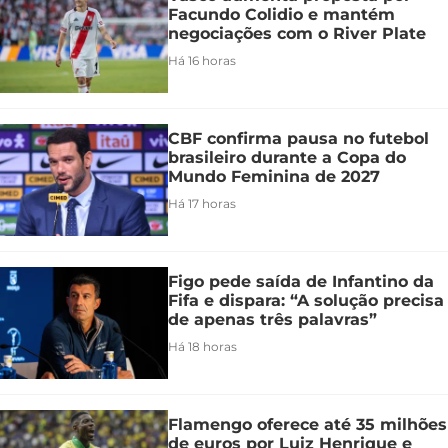
Facundo Colidio e mantém
negociações com o River Plate
Há 16 horas
CBF confirma pausa no futebol
brasileiro durante a Copa do
Mundo Feminina de 2027
Há 17 horas
Figo pede saída de Infantino da
Fifa e dispara: “A solução precisa
de apenas três palavras”
Há 18 horas
Flamengo oferece até 35 milhões
de euros por Luiz Henrique e