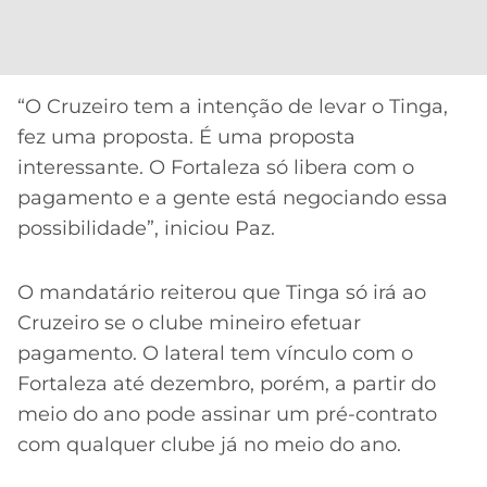
CASSINOS
ONLINE
LALIGA
2026
GRÊMIO
“O Cruzeiro tem a intenção de levar o Tinga,
ATLÉTICO
MG
fez uma proposta. É uma proposta
interessante. O Fortaleza só libera com o
CRUZEIRO
pagamento e a gente está negociando essa
possibilidade”, iniciou Paz.
O mandatário reiterou que Tinga só irá ao
Cruzeiro se o clube mineiro efetuar
pagamento. O lateral tem vínculo com o
Fortaleza até dezembro, porém, a partir do
meio do ano pode assinar um pré-contrato
com qualquer clube já no meio do ano.