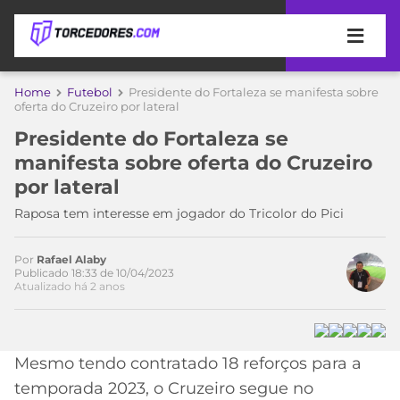
APOSTAS
Home
Futebol
Presidente do Fortaleza se manifesta sobre
oferta do Cruzeiro por lateral
ÚLTIMAS
DICAS
Presidente do Fortaleza se
DE
manifesta sobre oferta do Cruzeiro
APOSTA
COPA
por lateral
DO
MUNDO
MELHORES
Raposa tem interesse em jogador do Tricolor do Pici
SITES
DE
TIMES
Por
Rafael Alaby
APOSTAS
Publicado 18:33 de 10/04/2023
Atualizado há 2 anos
Acesse o perfil do autor
2026
no Twitter
CAMPEONATOS
MEU
TIME
CÓDIGO
MÍDIA
PROMOCIONAL
BRASILEIRÃO
Mesmo tendo contratado 18 reforços para a
ESPORTIVA
BETBOOM
PALMEIRAS
SÉRIE
temporada 2023, o Cruzeiro segue no
A