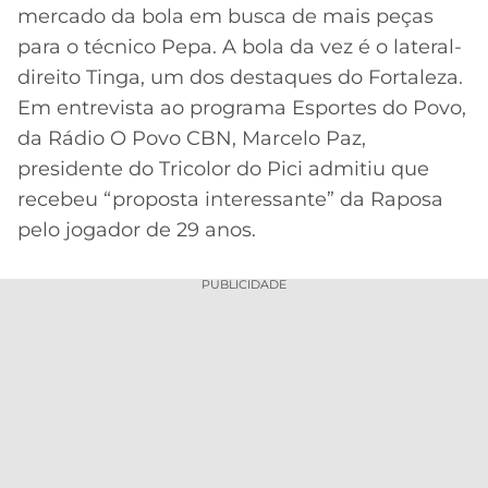
mercado da bola em busca de mais peças
MERCADO
CÓDIGO
CORINTHIANS
para o técnico Pepa. A bola da vez é o lateral-
DA
DE
LIBERTADORES
direito Tinga, um dos destaques do Fortaleza.
BOLA
INDICAÇÃO
SÃO
BET365
Em entrevista ao programa Esportes do Povo,
PAULO
COPA
da Rádio O Povo CBN, Marcelo Paz,
PALPITES
DO
CÓDIGO
BRASIL
presidente do Tricolor do Pici admitiu que
SANTOS
BETANO
recebeu “proposta interessante” da Raposa
PREMIER
pelo jogador de 29 anos.
FLAMENGO
MELHORES
LEAGUE
APPS
PUBLICIDADE
DE
FLUMINENSE
COPA
APOSTAS
SUL-
BOTAFOGO
AMERICANA
CASSINOS
ONLINE
VASCO
LIGA
DOS
MELHORES
CAMPEÕES
INTERNACIONAL