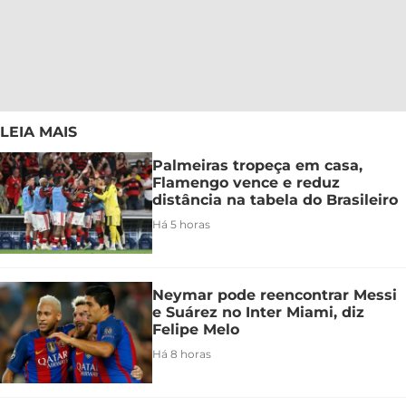
LEIA MAIS
Palmeiras tropeça em casa,
Flamengo vence e reduz
distância na tabela do Brasileiro
Há 5 horas
Neymar pode reencontrar Messi
e Suárez no Inter Miami, diz
Felipe Melo
Há 8 horas