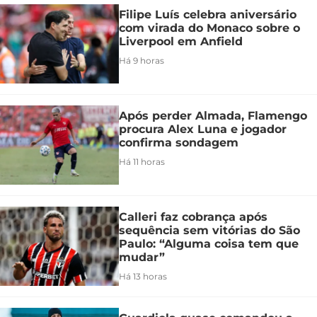
Filipe Luís celebra aniversário
com virada do Monaco sobre o
Liverpool em Anfield
Há 9 horas
Após perder Almada, Flamengo
procura Alex Luna e jogador
confirma sondagem
Há 11 horas
Calleri faz cobrança após
sequência sem vitórias do São
Paulo: “Alguma coisa tem que
mudar”
Há 13 horas