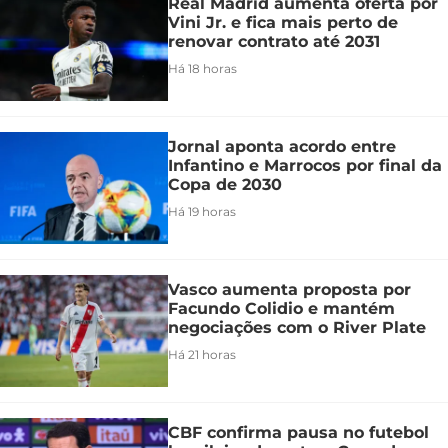
Real Madrid aumenta oferta por
Vini Jr. e fica mais perto de
renovar contrato até 2031
Há 18 horas
Jornal aponta acordo entre
Infantino e Marrocos por final da
Copa de 2030
Há 19 horas
Vasco aumenta proposta por
Facundo Colidio e mantém
negociações com o River Plate
Há 21 horas
CBF confirma pausa no futebol