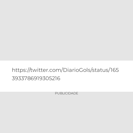
https://twitter.com/DiarioGols/status/165
3933786919305216
PUBLICIDADE