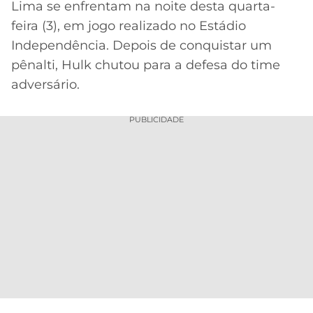
Lima se enfrentam na noite desta quarta-
MERCADO
CÓDIGO
CORINTHIANS
feira (3), em jogo realizado no Estádio
DA
DE
LIBERTADORES
Independência. Depois de conquistar um
BOLA
INDICAÇÃO
SÃO
pênalti, Hulk chutou para a defesa do time
BET365
PAULO
COPA
adversário.
PALPITES
DO
CÓDIGO
BRASIL
SANTOS
PUBLICIDADE
BETANO
PREMIER
FLAMENGO
MELHORES
LEAGUE
APPS
DE
FLUMINENSE
COPA
APOSTAS
SUL-
BOTAFOGO
AMERICANA
CASSINOS
ONLINE
VASCO
LIGA
DOS
MELHORES
CAMPEÕES
INTERNACIONAL