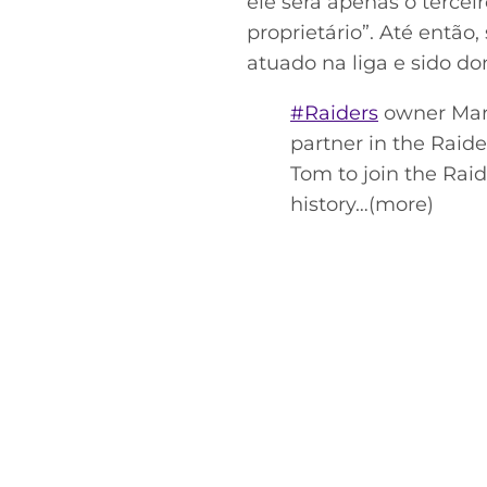
ele será apenas o tercei
proprietário”. Até então
atuado na liga e sido d
#Raiders
owner Mark
partner in the Raide
Tom to join the Raide
history…(more)