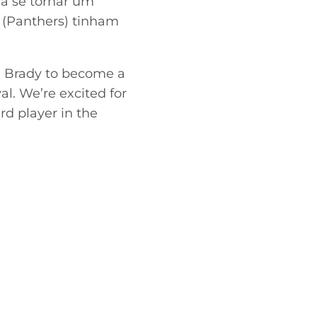
 a se tornar um
n (Panthers) tinham
 Brady to become a
l. We’re excited for
ird player in the