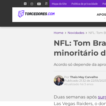
Mapa do Site
Política de privacidade
Pol
APOS
Home
Novidades
NFL: Tom Br
NFL: Tom Bra
minoritário 
Acordo só depende da aprov
Por
Thais May Carvalho
Publicado 21:32 de 22/05/202
Acesse o perfil do autor
Atualizado há 3 anos
no Twitter
Duas semanas após
sur
Las Vegas Raiders, o don