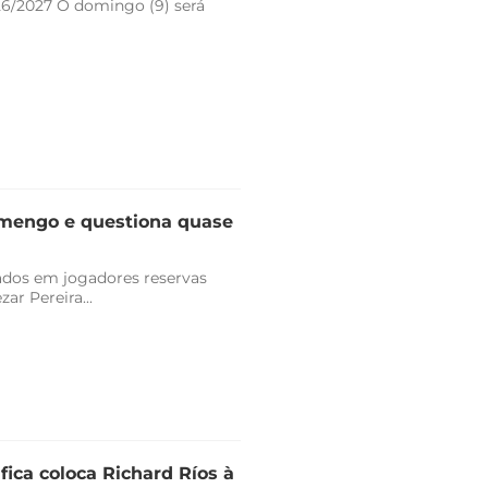
26/2027 O domingo (9) será
lamengo e questiona quase
vados em jogadores reservas
r Pereira...
fica coloca Richard Ríos à