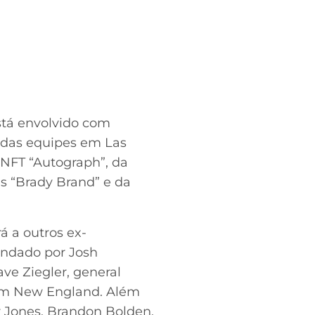
stá envolvido com
 das equipes em Las
 NFT “Autograph”, da
s “Brady Brand” e da
á a outros ex-
ndado por Josh
ave Ziegler, general
em New England. Além
r Jones, Brandon Bolden,