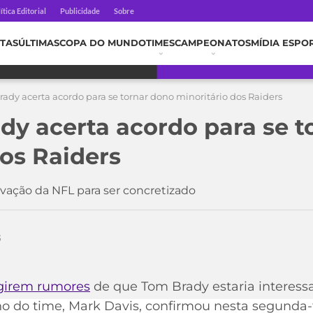
ítica Editorial
Publicidade
Sobre
TAS
ÚLTIMAS
COPA DO MUNDO
TIMES
CAMPEONATOS
MÍDIA ESPO
ady acerta acordo para se tornar dono minoritário dos Raiders
dy acerta acordo para se t
dos Raiders
ação da NFL para ser concretizado
3
girem rumores
de que Tom Brady estaria interess
o do time, Mark Davis, confirmou nesta segunda-fe