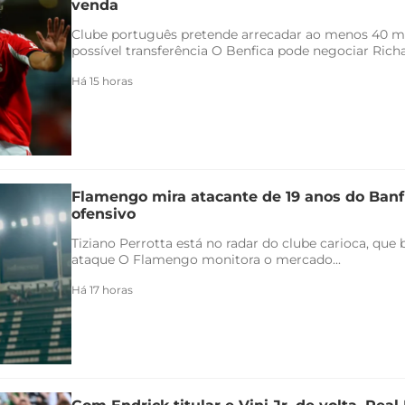
venda
Clube português pretende arrecadar ao menos 40 
possível transferência O Benfica pode negociar Richar
Há 15 horas
Flamengo mira atacante de 19 anos do Banfi
ofensivo
Tiziano Perrotta está no radar do clube carioca, que
ataque O Flamengo monitora o mercado...
Há 17 horas