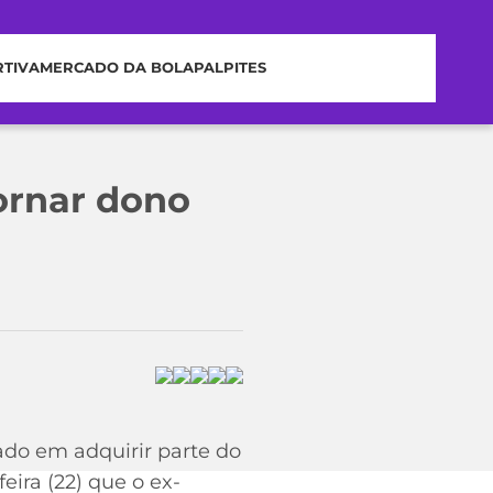
RTIVA
MERCADO DA BOLA
PALPITES
ornar dono
ado em adquirir parte do
ira (22) que o ex-